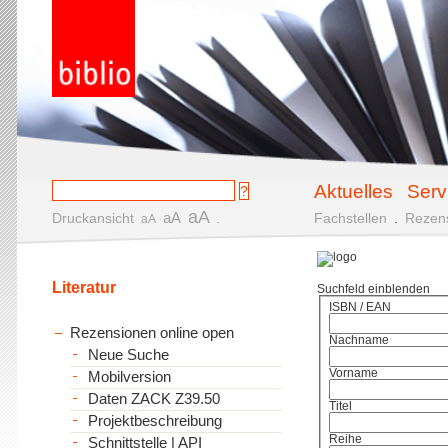
Aktuelles
Serv
aA
aA
Druckansicht
.
Fachstellen
.
Rezen
aA
Literatur
Suchfeld einblenden
ISBN / EAN
Rezensionen online open
Nachname
Neue Suche
Vorname
Mobilversion
Daten ZACK Z39.50
Titel
Projektbeschreibung
Reihe
Schnittstelle | API