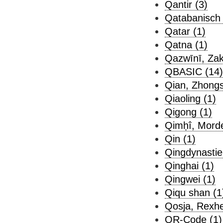
Qantir (3)
Qatabanisch 
Qatar (1)
Qatna (1)
Qazwīnī, Zak
QBASIC (14)
Qian, Zhongs
Qiaoling (1)
Qigong (1)
Qimḥî, Morde
Qin (1)
Qingdynastie
Qinghai (1)
Qingwei (1)
Qiqu shan (1
Qosja, Rexhe
QR-Code (1)