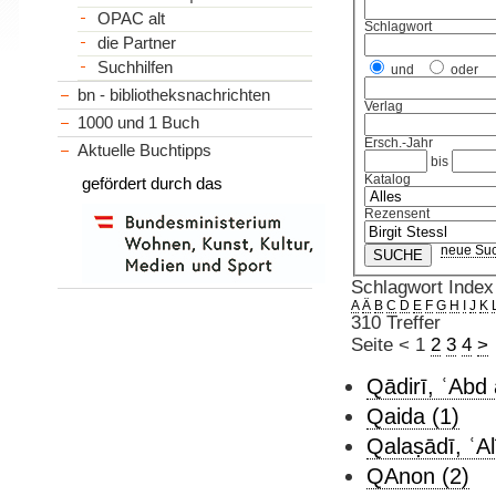
OPAC alt
Schlagwort
die Partner
Suchhilfen
und
oder
bn - bibliotheksnachrichten
Verlag
1000 und 1 Buch
Ersch.-Jahr
Aktuelle Buchtipps
bis
Katalog
gefördert durch das
Rezensent
neue Su
Schlagwort Index
A
Ä
B
C
D
E
F
G
H
I
J
K
310 Treffer
Seite
<
1
2
3
4
>
Qādirī, ʿAbd a
Qaida (1)
Qalaṣādī, ʿAl
QAnon (2)