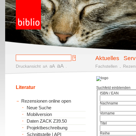
Aktuelles
Serv
aA
aA
Druckansicht
.
Fachstellen
.
Rezen
aA
Literatur
Suchfeld einblenden
ISBN / EAN
Rezensionen online open
Nachname
Neue Suche
Vorname
Mobilversion
Daten ZACK Z39.50
Titel
Projektbeschreibung
Reihe
Schnittstelle | API