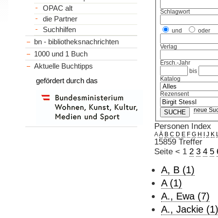
OPAC alt
Schlagwort
die Partner
Suchhilfen
und
oder
bn - bibliotheksnachrichten
Verlag
1000 und 1 Buch
Ersch.-Jahr
Aktuelle Buchtipps
bis
Katalog
gefördert durch das
Rezensent
neue Su
Personen Index
A
Ä
B
C
D
E
F
G
H
I
J
K
15859 Treffer
Seite
<
1
2
3
4
5
A, B (1)
A (1)
A., Ewa (7)
A., Jackie (1