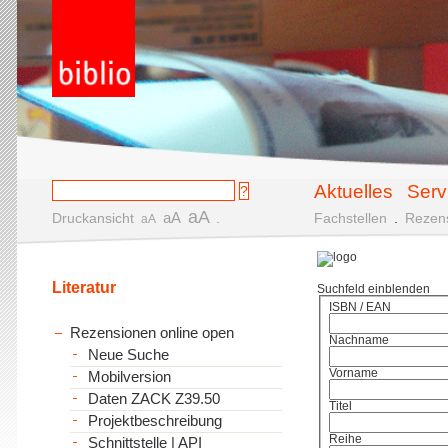
Aktuelles
Serv
aA
aA
Druckansicht
.
Fachstellen
.
Rezen
aA
Literatur
Suchfeld einblenden
ISBN / EAN
Rezensionen online open
Nachname
Neue Suche
Vorname
Mobilversion
Daten ZACK Z39.50
Titel
Projektbeschreibung
Reihe
Schnittstelle | API