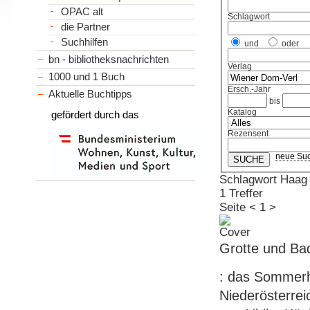
OPAC alt
Schlagwort
die Partner
Suchhilfen
und
oder
bn - bibliotheksnachrichten
Verlag
1000 und 1 Buch
Ersch.-Jahr
Aktuelle Buchtipps
bis
Katalog
gefördert durch das
Rezensent
neue Su
Schlagwort Haag
1 Treffer
Seite
<
1
>
Grotte und Ba
: das Sommerh
Niederösterreic