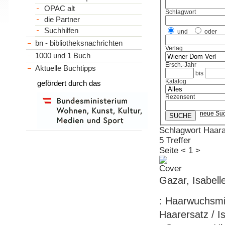
OPAC alt
Schlagwort
die Partner
Suchhilfen
und
oder
bn - bibliotheksnachrichten
Verlag
1000 und 1 Buch
Ersch.-Jahr
Aktuelle Buchtipps
bis
Katalog
gefördert durch das
Rezensent
neue Su
Schlagwort Haara
5 Treffer
Seite
<
1
>
Gazar, Isabell
: Haarwuchsmi
Haarersatz / I