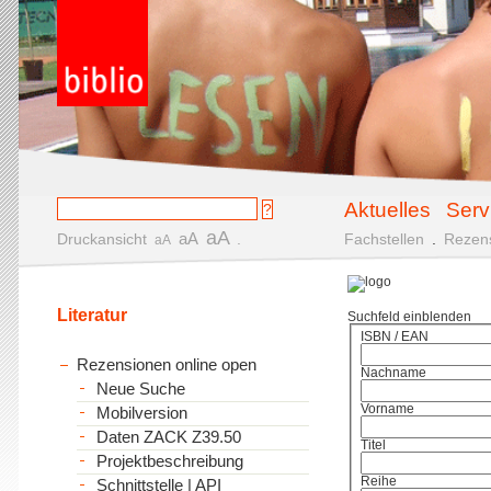
Aktuelles
Serv
aA
aA
Druckansicht
.
Fachstellen
.
Rezen
aA
Literatur
Suchfeld einblenden
ISBN / EAN
Rezensionen online open
Nachname
Neue Suche
Vorname
Mobilversion
Daten ZACK Z39.50
Titel
Projektbeschreibung
Reihe
Schnittstelle | API