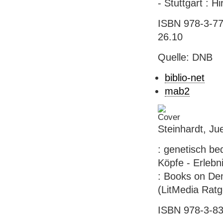
- Stuttgart : Hi
ISBN 978-3-777
26.10
Quelle: DNB
biblio-net
mab2
Steinhardt, Ju
: genetisch bed
Köpfe - Erlebn
: Books on Dem
(LitMedia Ratg
ISBN 978-3-833