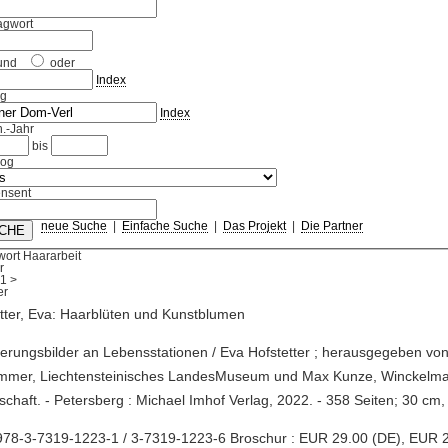
agwort
und
oder
Index
ag
Index
.-Jahr
bis
log
nsent
neue Suche
|
Einfache Suche
|
Das Projekt
|
Die Partner
ort Haararbeit
r
1
>
tter, Eva: Haarblüten und Kunstblumen
nerungsbilder an Lebensstationen / Eva Hofstetter ; herausgegeben vo
ommer, Liechtensteinisches LandesMuseum und Max Kunze, Winckelm
schaft. - Petersberg : Michael Imhof Verlag, 2022. - 358 Seiten; 30 cm
978-3-7319-1223-1 / 3-7319-1223-6 Broschur : EUR 29.00 (DE), EUR 