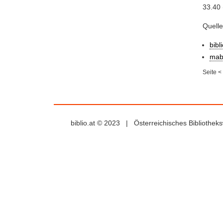
33.40 
Quell
bibl
mab
Seite
<
biblio.at © 2023 | Österreichisches Bibliothe