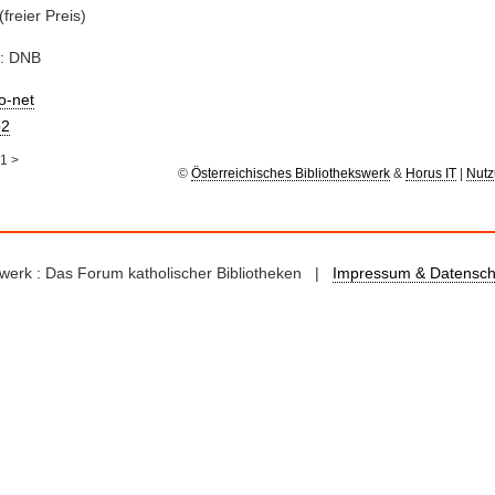
(freier Preis)
e: DNB
io-net
2
1
>
©
Österreichisches Bibliothekswerk
&
Horus IT
|
Nutz
kswerk : Das Forum katholischer Bibliotheken |
Impressum & Datensch