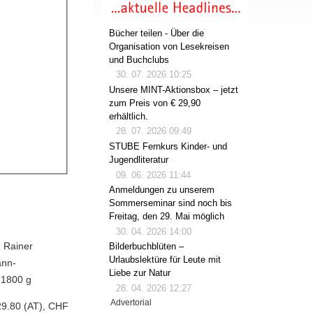
Bücher teilen - Über die
Organisation von Lesekreisen
und Buchclubs
30. 07. 2026 10:25
Unsere MINT-Aktionsbox – jetzt
zum Preis von € 29,90
erhältlich.
28. 07. 2026 09:49
STUBE Fernkurs Kinder- und
Jugendliteratur
09. 06. 2026 11:44
Anmeldungen zu unserem
Sommerseminar sind noch bis
Freitag, den 29. Mai möglich
30. 04. 2026 14:00
n Rainer
Bilderbuchblüten –
Urlaubslektüre für Leute mit
ann-
Liebe zur Natur
, 1800 g
28. 04. 2026 12:27
Advertorial
29.80 (AT), CHF