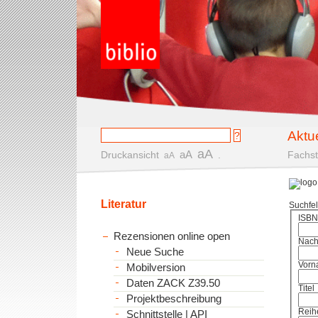
Aktu
aA
aA
Druckansicht
.
Fachst
aA
Literatur
Suchfe
ISBN
Rezensionen online open
Nac
Neue Suche
Vorn
Mobilversion
Daten ZACK Z39.50
Titel
Projektbeschreibung
Reih
Schnittstelle | API