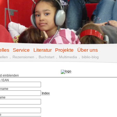
elles
Service
Literatur
Projekte
Über uns
ellen
.
Rezensionen
.
Buchstart
.
Multimedia
.
biblio-blog
ld einblenden
 / EAN
hname
Index
ame
e