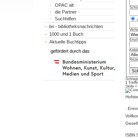
OPAC alt
Schl
die Partner
Suchhilfen
bn - bibliotheksnachrichten
Verl
1000 und 1 Buch
Ersch
Aktuelle Buchtipps
Kata
gefördert durch das
Reze
Schlagw
1 Treffe
Seite
<
Hofste
: Erin
Vollk
Gesell
ISBN 