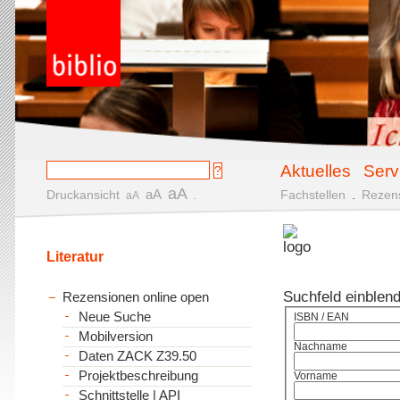
Aktuelles
Serv
aA
aA
Druckansicht
.
Fachstellen
.
Rezen
aA
Literatur
Suchfeld einblen
Rezensionen online open
Neue Suche
ISBN / EAN
Mobilversion
Nachname
Daten ZACK Z39.50
Projektbeschreibung
Vorname
Schnittstelle | API