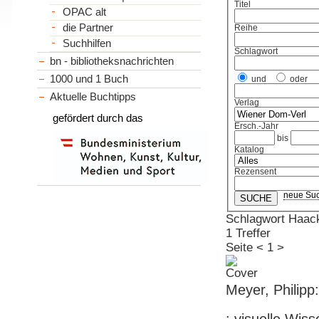
Titel
OPAC alt
die Partner
Reihe
Suchhilfen
Schlagwort
bn - bibliotheksnachrichten
1000 und 1 Buch
und
oder
Aktuelle Buchtipps
Verlag
gefördert durch das
Ersch.-Jahr
bis
Katalog
Rezensent
neue Su
Schlagwort Haac
1 Treffer
Seite
<
1
>
Meyer, Philip