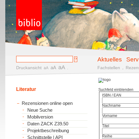
Aktuelles
Serv
aA
aA
Druckansicht
.
Fachstellen
.
Rezen
aA
Literatur
Suchfeld einblenden
ISBN / EAN
Rezensionen online open
Nachname
Neue Suche
Vorname
Mobilversion
Daten ZACK Z39.50
Titel
Projektbeschreibung
Reihe
Schnittstelle | API