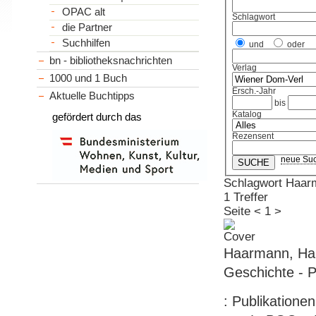
OPAC alt
Schlagwort
die Partner
Suchhilfen
und
oder
bn - bibliotheksnachrichten
Verlag
1000 und 1 Buch
Ersch.-Jahr
Aktuelle Buchtipps
bis
Katalog
gefördert durch das
Rezensent
neue Su
Schlagwort Haar
1 Treffer
Seite
<
1
>
Haarmann, Haral
Geschichte - P
: Publikation