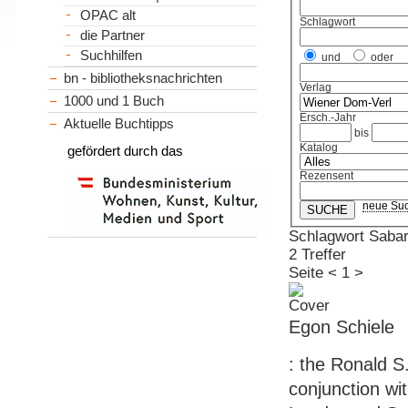
OPAC alt
Schlagwort
die Partner
Suchhilfen
und
oder
bn - bibliotheksnachrichten
Verlag
1000 und 1 Buch
Ersch.-Jahr
Aktuelle Buchtipps
bis
Katalog
gefördert durch das
Rezensent
neue Su
Schlagwort Sabar
2 Treffer
Seite
<
1
>
Egon Schiele
: the Ronald S
conjunction wi