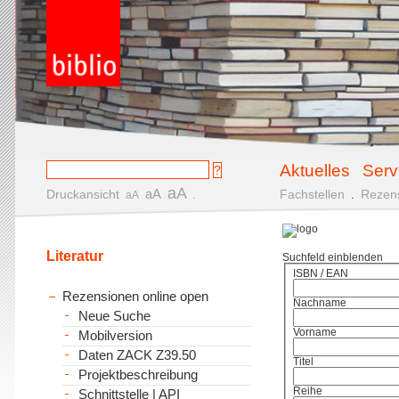
Aktuelles
Serv
aA
aA
Druckansicht
.
Fachstellen
.
Rezen
aA
Literatur
Suchfeld einblenden
ISBN / EAN
Rezensionen online open
Nachname
Neue Suche
Vorname
Mobilversion
Daten ZACK Z39.50
Titel
Projektbeschreibung
Reihe
Schnittstelle | API