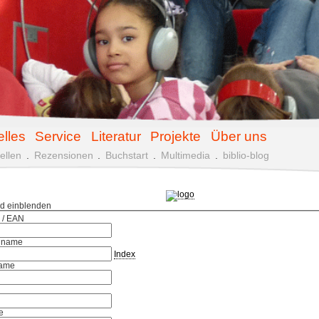
elles
Service
Literatur
Projekte
Über uns
ellen
.
Rezensionen
.
Buchstart
.
Multimedia
.
biblio-blog
ld einblenden
 / EAN
hname
Index
ame
e