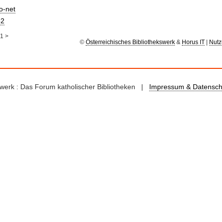
io-net
2
1
>
©
Österreichisches Bibliothekswerk
&
Horus IT
|
Nutz
kswerk : Das Forum katholischer Bibliotheken |
Impressum & Datensch