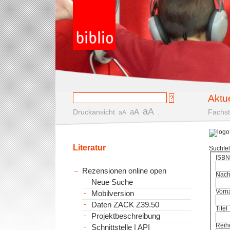
Aktu
aA
aA
Druckansicht
.
Fachst
aA
Literatur
Suchfe
ISBN
Rezensionen online open
Nac
Neue Suche
Vorn
Mobilversion
Daten ZACK Z39.50
Titel
Projektbeschreibung
Reih
Schnittstelle | API