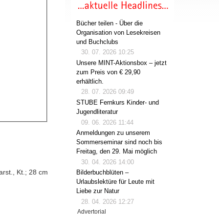
Bücher teilen - Über die
Organisation von Lesekreisen
und Buchclubs
30. 07. 2026 10:25
Unsere MINT-Aktionsbox – jetzt
zum Preis von € 29,90
erhältlich.
28. 07. 2026 09:49
STUBE Fernkurs Kinder- und
Jugendliteratur
09. 06. 2026 11:44
Anmeldungen zu unserem
Sommerseminar sind noch bis
Freitag, den 29. Mai möglich
30. 04. 2026 14:00
arst., Kt.; 28 cm
Bilderbuchblüten –
Urlaubslektüre für Leute mit
Liebe zur Natur
28. 04. 2026 12:27
Advertorial