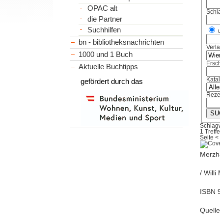
OPAC alt
Schl
die Partner
Suchhilfen
bn - bibliotheksnachrichten
Verl
1000 und 1 Buch
Ersch
Aktuelle Buchtipps
Kata
gefördert durch das
Reze
Schlag
1 Treffe
Seite
<
Merzhä
/ Will
ISBN 9
Quell