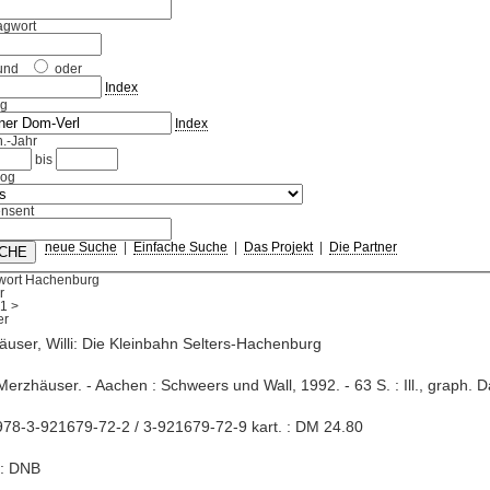
agwort
und
oder
Index
ag
Index
.-Jahr
bis
log
nsent
neue Suche
|
Einfache Suche
|
Das Projekt
|
Die Partner
wort Hachenburg
r
1
>
user, Willi: Die Kleinbahn Selters-Hachenburg
i Merzhäuser. - Aachen : Schweers und Wall, 1992. - 63 S. : Ill., graph. D
78-3-921679-72-2 / 3-921679-72-9 kart. : DM 24.80
e: DNB