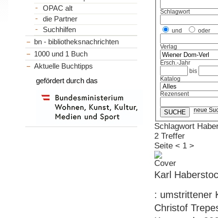
OPAC alt
Schlagwort
die Partner
Suchhilfen
und
oder
bn - bibliotheksnachrichten
Verlag
1000 und 1 Buch
Ersch.-Jahr
Aktuelle Buchtipps
bis
Katalog
gefördert durch das
Rezensent
neue Su
Schlagwort Habe
2 Treffer
Seite
<
1
>
Karl Habersto
: umstrittener
Christof Trepes