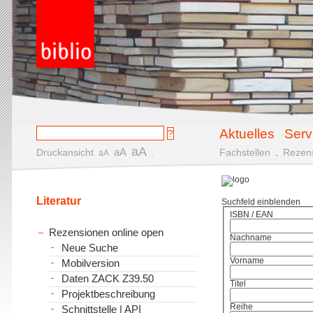
Aktuelles
Serv
aA
aA
Druckansicht
.
Fachstellen
.
Rezen
aA
Literatur
Suchfeld einblenden
ISBN / EAN
Rezensionen online open
Nachname
Neue Suche
Vorname
Mobilversion
Daten ZACK Z39.50
Titel
Projektbeschreibung
Reihe
Schnittstelle | API