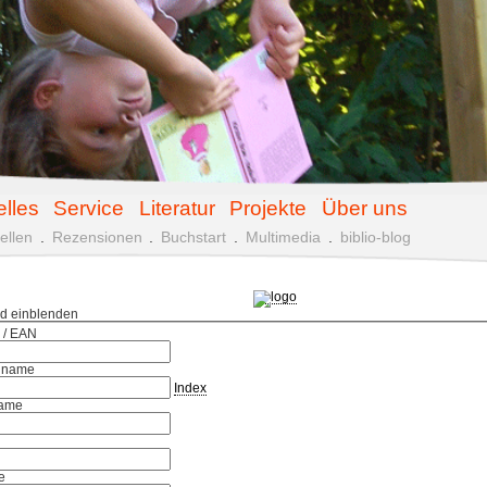
elles
Service
Literatur
Projekte
Über uns
ellen
.
Rezensionen
.
Buchstart
.
Multimedia
.
biblio-blog
ld einblenden
 / EAN
hname
Index
ame
e