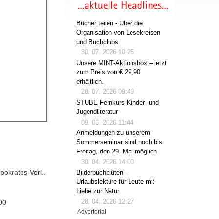
Bücher teilen - Über die
Organisation von Lesekreisen
und Buchclubs
30. 07. 2026 10:25
Unsere MINT-Aktionsbox – jetzt
zum Preis von € 29,90
erhältlich.
28. 07. 2026 09:49
STUBE Fernkurs Kinder- und
Jugendliteratur
09. 06. 2026 11:44
Anmeldungen zu unserem
Sommerseminar sind noch bis
Freitag, den 29. Mai möglich
30. 04. 2026 14:00
pokrates-Verl.,
Bilderbuchblüten –
Urlaubslektüre für Leute mit
Liebe zur Natur
28. 04. 2026 12:27
00
Advertorial