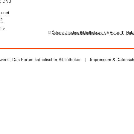
e: DNB
io-net
2
1
>
©
Österreichisches Bibliothekswerk
&
Horus IT
|
Nutz
kswerk : Das Forum katholischer Bibliotheken |
Impressum & Datensch