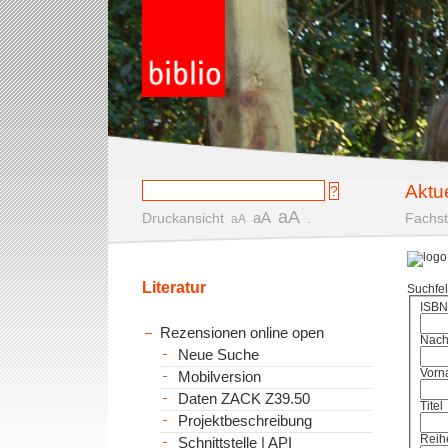
Aktu
aA
aA
Druckansicht
.
Fachst
aA
Literatur
Suchfe
ISBN
Rezensionen online open
Nac
Neue Suche
Vorn
Mobilversion
Daten ZACK Z39.50
Titel
Projektbeschreibung
Reih
Schnittstelle | API