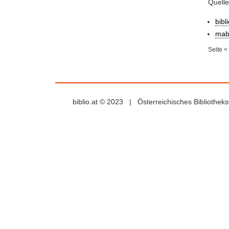
Quell
bibl
mab
Seite
<
biblio.at © 2023 | Österreichisches Bibliothe