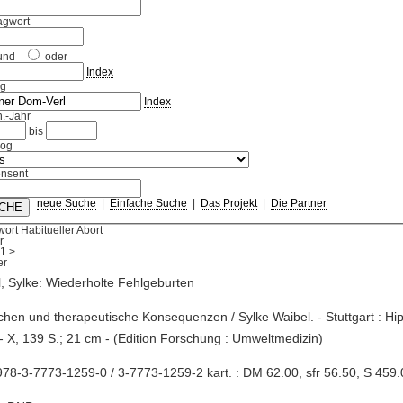
agwort
und
oder
Index
ag
Index
.-Jahr
bis
log
nsent
neue Suche
|
Einfache Suche
|
Das Projekt
|
Die Partner
ort Habitueller Abort
r
1
>
, Sylke: Wiederholte Fehlgeburten
chen und therapeutische Konsequenzen / Sylke Waibel. - Stuttgart : Hip
- X, 139 S.; 21 cm - (Edition Forschung : Umweltmedizin)
78-3-7773-1259-0 / 3-7773-1259-2 kart. : DM 62.00, sfr 56.50, S 459.