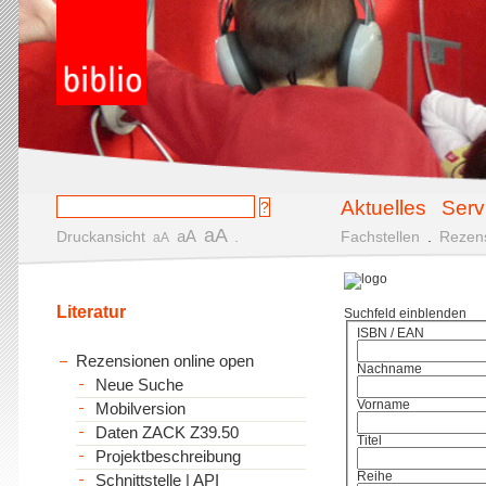
Aktuelles
Serv
aA
aA
Druckansicht
.
Fachstellen
.
Rezen
aA
Literatur
Suchfeld einblenden
ISBN / EAN
Rezensionen online open
Nachname
Neue Suche
Vorname
Mobilversion
Daten ZACK Z39.50
Titel
Projektbeschreibung
Reihe
Schnittstelle | API