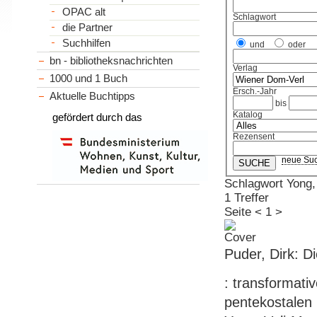
OPAC alt
Schlagwort
die Partner
Suchhilfen
und
oder
bn - bibliotheksnachrichten
Verlag
1000 und 1 Buch
Ersch.-Jahr
Aktuelle Buchtipps
bis
Katalog
gefördert durch das
Rezensent
neue Su
Schlagwort Yong
1 Treffer
Seite
<
1
>
Puder, Dirk: D
: transformati
pentekostalen