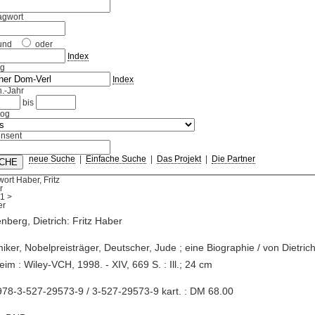
agwort
und
oder
Index
ag
Index
.-Jahr
bis
log
nsent
neue Suche
|
Einfache Suche
|
Das Projekt
|
Die Partner
ort Haber, Fritz
r
1
>
enberg, Dietrich: Fritz Haber
iker, Nobelpreisträger, Deutscher, Jude ; eine Biographie / von Dietrich
im : Wiley-VCH, 1998. - XIV, 669 S. : Ill.; 24 cm
78-3-527-29573-9 / 3-527-29573-9 kart. : DM 68.00