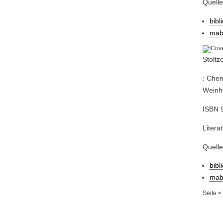
Quell
bibl
mab
Stoltz
: Chem
Weinhe
ISBN 
Litera
Quell
bibl
mab
Seite
<