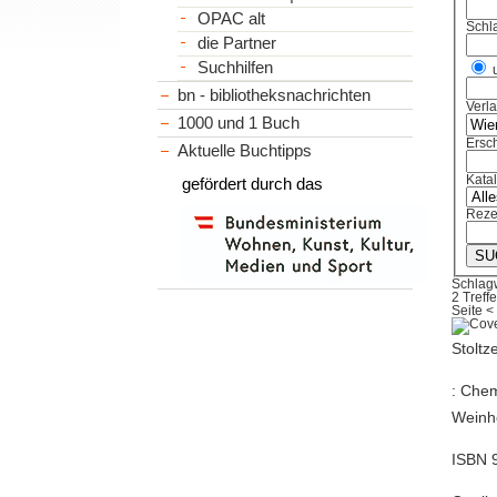
OPAC alt
Schl
die Partner
Suchhilfen
bn - bibliotheksnachrichten
Verl
1000 und 1 Buch
Ersch
Aktuelle Buchtipps
Kata
gefördert durch das
Reze
Schlagw
2 Treffe
Seite
<
Stoltz
: Chem
Weinhe
ISBN 9