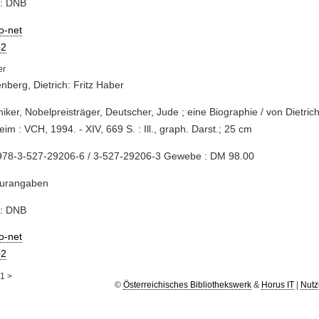
e: DNB
io-net
2
enberg, Dietrich: Fritz Haber
iker, Nobelpreisträger, Deutscher, Jude ; eine Biographie / von Dietrich
im : VCH, 1994. - XIV, 669 S. : Ill., graph. Darst.; 25 cm
978-3-527-29206-6 / 3-527-29206-3 Gewebe : DM 98.00
turangaben
e: DNB
io-net
2
1
>
©
Österreichisches Bibliothekswerk
&
Horus IT
|
Nutz