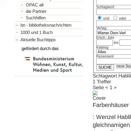
OPAC alt
Schlagwort
die Partner
Suchhilfen
und
oder
bn - bibliotheksnachrichten
Verlag
1000 und 1 Buch
Ersch.-Jahr
Aktuelle Buchtipps
bis
Katalog
gefördert durch das
Rezensent
neue Su
Schlagwort Habli
1 Treffer
Seite
<
1
>
Farbenhäuser 
: Wenzel Habli
gleichnamigen