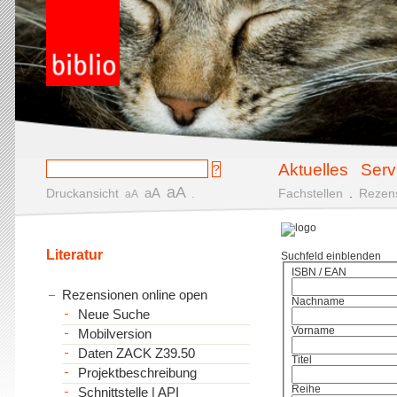
Aktuelles
Serv
aA
aA
Druckansicht
.
Fachstellen
.
Rezen
aA
Literatur
Suchfeld einblenden
ISBN / EAN
Rezensionen online open
Nachname
Neue Suche
Vorname
Mobilversion
Daten ZACK Z39.50
Titel
Projektbeschreibung
Reihe
Schnittstelle | API