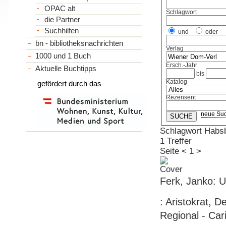
OPAC alt
Schlagwort
die Partner
Suchhilfen
und
oder
bn - bibliotheksnachrichten
Verlag
1000 und 1 Buch
Ersch.-Jahr
Aktuelle Buchtipps
bis
Katalog
gefördert durch das
Rezensent
neue Su
Schlagwort Habsb
1 Treffer
Seite
<
1
>
Ferk, Janko: U
: Aristokrat, 
Regional - Cari