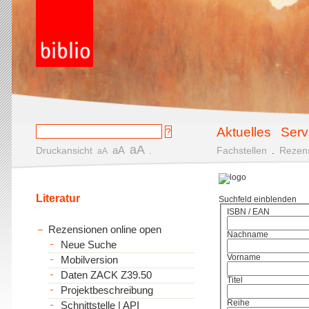
Aktuelles
Serv
aA
aA
Druckansicht
.
Fachstellen
.
Rezen
aA
Literatur
Suchfeld einblenden
ISBN / EAN
Rezensionen online open
Nachname
Neue Suche
Vorname
Mobilversion
Daten ZACK Z39.50
Titel
Projektbeschreibung
Reihe
Schnittstelle | API