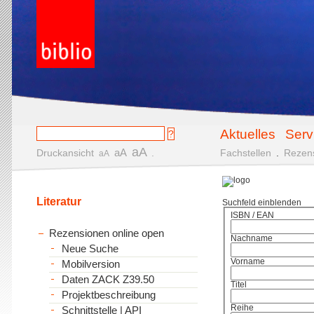
Aktuelles
Serv
aA
aA
Druckansicht
.
Fachstellen
.
Rezen
aA
Literatur
Suchfeld einblenden
ISBN / EAN
Rezensionen online open
Nachname
Neue Suche
Vorname
Mobilversion
Daten ZACK Z39.50
Titel
Projektbeschreibung
Reihe
Schnittstelle | API