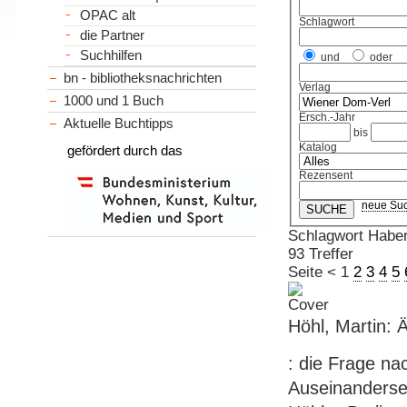
OPAC alt
Schlagwort
die Partner
Suchhilfen
und
oder
bn - bibliotheksnachrichten
Verlag
1000 und 1 Buch
Ersch.-Jahr
Aktuelle Buchtipps
bis
Katalog
gefördert durch das
Rezensent
neue Su
Schlagwort Habe
93 Treffer
Seite
<
1
2
3
4
5
Höhl, Martin: 
: die Frage na
Auseinanderse