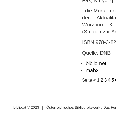
Pak, Ku-yong: 
: die Moral- u
deren Aktualit
Würzburg : Kö
(Studien zur A
ISBN 978-3-826
Quelle: DNB
biblio-net
mab2
Seite
<
1
2
3
4
5
biblio.at © 2023 | Österreichisches Bibliothekswerk : Das F