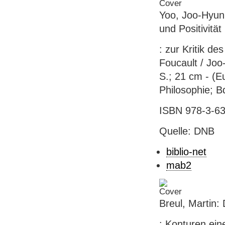
Yoo, Joo-Hyun:
und Positivität
: zur Kritik d
Foucault / Joo
S.; 21 cm - (E
Philosophie; B
ISBN 978-3-631
Quelle: DNB
biblio-net
mab2
Breul, Martin:
: Konturen ein