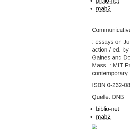
biblio-net
mab2
Communicative
: essays on J
action / ed. b
Gaines and Dor
Mass. : MIT Pr
contemporary 
ISBN 0-262-08
Quelle: DNB
biblio-net
mab2