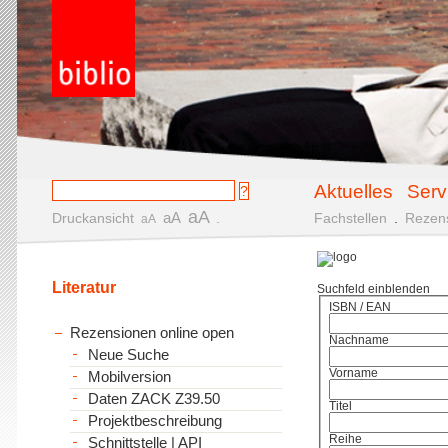
Aktuelles
Serv
aA
aA
Druckansicht
.
Fachstellen
.
Rezen
aA
Literatur
Suchfeld einblenden
ISBN / EAN
Rezensionen online open
Nachname
Neue Suche
Vorname
Mobilversion
Daten ZACK Z39.50
Titel
Projektbeschreibung
Reihe
Schnittstelle | API