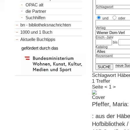
OPAC alt
Schlagwort
die Partner
Suchhilfen
und
oder
bn - bibliotheksnachrichten
Verlag
1000 und 1 Buch
Ersch.-Jahr
Aktuelle Buchtipps
bis
Katalog
gefördert durch das
Rezensent
neue Su
Schlagwort Häber
1 Treffer
Seite
<
1
>
Pfeffer, Maria
: aus der Häb
Hofbibliothek /