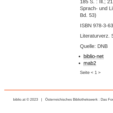
185 S. : Ill.;
Sprach- und Li
Bd. 53)
ISBN 978-3-631
Literaturverz. 
Quelle: DNB
biblio-net
mab2
Seite
<
1
>
biblio.at © 2023 | Österreichisches Bibliothekswerk : Das F