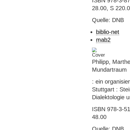
ISBN 978-3-872
28.00, S 220.
Quelle: DNB
biblio-net
mab2
Philipp, Marth
Mundartraum
: ein organisi
Stuttgart : Stei
Dialektologie un
ISBN 978-3-515
48.00
Quelle: DNB