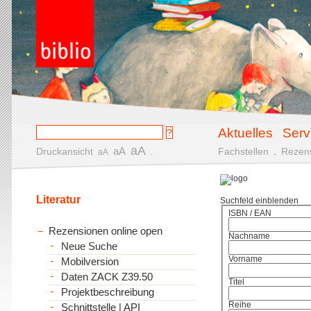
Aktuelles
Serv
aA
aA
Druckansicht
.
Fachstellen
.
Rezen
aA
Literatur
Suchfeld einblenden
ISBN / EAN
Rezensionen online open
Nachname
Neue Suche
Vorname
Mobilversion
Daten ZACK Z39.50
Titel
Projektbeschreibung
Reihe
Schnittstelle | API