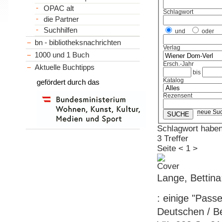
OPAC alt
Schlagwort
die Partner
Suchhilfen
und
oder
bn - bibliotheksnachrichten
Verlag
1000 und 1 Buch
Ersch.-Jahr
Aktuelle Buchtipps
bis
Katalog
gefördert durch das
Rezensent
neue Su
Schlagwort habe
3 Treffer
Seite
<
1
>
Lange, Bettin
: einige "Pass
Deutschen / Be