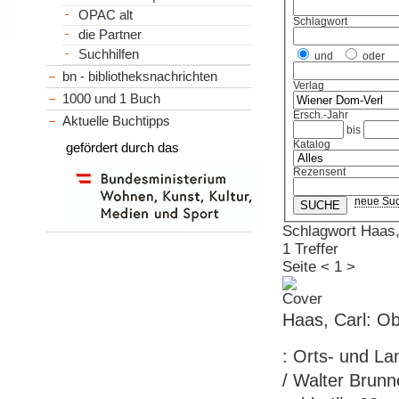
OPAC alt
Schlagwort
die Partner
Suchhilfen
und
oder
bn - bibliotheksnachrichten
Verlag
1000 und 1 Buch
Ersch.-Jahr
Aktuelle Buchtipps
bis
Katalog
gefördert durch das
Rezensent
neue Su
Schlagwort Haas,
1 Treffer
Seite
<
1
>
Haas, Carl: Ob
: Orts- und L
/ Walter Brunne