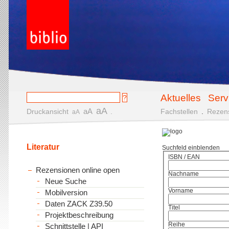
Aktuelles
Serv
aA
aA
Druckansicht
.
Fachstellen
.
Rezen
aA
Literatur
Suchfeld einblenden
ISBN / EAN
Rezensionen online open
Nachname
Neue Suche
Vorname
Mobilversion
Daten ZACK Z39.50
Titel
Projektbeschreibung
Reihe
Schnittstelle | API