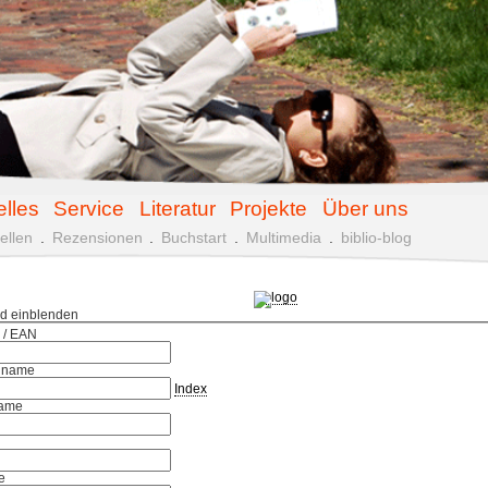
elles
Service
Literatur
Projekte
Über uns
ellen
.
Rezensionen
.
Buchstart
.
Multimedia
.
biblio-blog
ld einblenden
 / EAN
hname
Index
ame
e