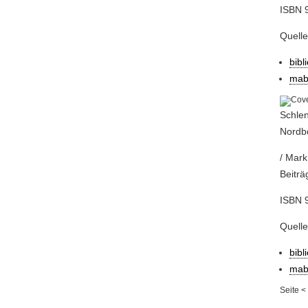
ISBN 9
Quell
bibl
mab
Schlen
Nordb
/ Mark
Beiträ
ISBN 9
Quell
bibl
mab
Seite
<