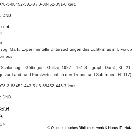
78-3-88452-391-9 / 3-88452-391-0 kart.
e: DNB
io-net
2
sog, Mark: Experimentelle Untersuchungen des Lichtklimas in Urwaldp
orneos
 Schlensog. - Göttingen : Goltze, 1997. - 151 S. : graph. Darst., Kt.; 21
ge zur Land- und Forstwirtschaft in den Tropen und Subtropen; H. 117)
78-3-88452-443-5 / 3-88452-443-7 kart.
e: DNB
io-net
2
1
>
©
Österreichisches Bibliothekswerk
&
Horus IT
|
Nutz