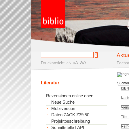
Aktu
aA
aA
Druckansicht
.
Fachst
aA
Literatur
Suchfe
ISBN
Rezensionen online open
Nac
Neue Suche
Vorn
Mobilversion
Daten ZACK Z39.50
Titel
Projektbeschreibung
Reih
Schnittstelle | API