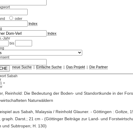
agwort
und
oder
Index
ag
Index
.-Jahr
bis
log
nsent
neue Suche
|
Einfache Suche
|
Das Projekt
|
Die Partner
wort Sabah
r
1
>
r, Reinhold: Die Bedeutung der Boden- und Standortkunde in der Fors
wirtschafteten Naturwäldern
Beispiel aus Sabah, Malaysia / Reinhold Glauner. - Göttingen : Goltze, 1
ll., graph. Darst.; 21 cm - (Göttinger Beiträge zur Land- und Forstwirtsch
 und Subtropen; H. 130)