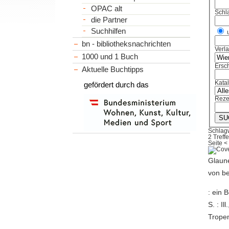
OPAC alt
Schl
die Partner
Suchhilfen
bn - bibliotheksnachrichten
Verl
1000 und 1 Buch
Ersch
Aktuelle Buchtipps
Kata
gefördert durch das
Reze
Schlag
2 Treffe
Seite
<
Glaune
von be
: ein 
S. : I
Tropen