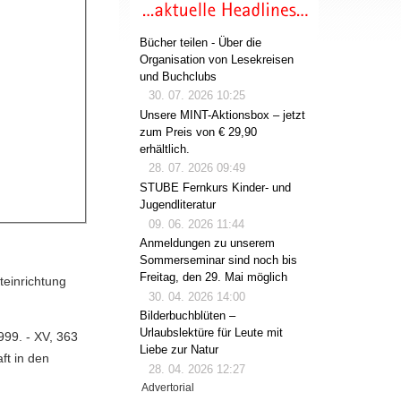
Bücher teilen - Über die
Organisation von Lesekreisen
und Buchclubs
30. 07. 2026 10:25
Unsere MINT-Aktionsbox – jetzt
zum Preis von € 29,90
erhältlich.
28. 07. 2026 09:49
STUBE Fernkurs Kinder- und
Jugendliteratur
09. 06. 2026 11:44
Anmeldungen zu unserem
Sommerseminar sind noch bis
Freitag, den 29. Mai möglich
teinrichtung
30. 04. 2026 14:00
Bilderbuchblüten –
Urlaubslektüre für Leute mit
999. - XV, 363
Liebe zur Natur
aft in den
28. 04. 2026 12:27
Advertorial