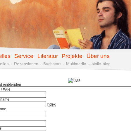
elles
Service
Literatur
Projekte
Über uns
ellen
.
Rezensionen
.
Buchstart
.
Multimedia
.
biblio-blog
ld einblenden
 / EAN
hname
Index
ame
e