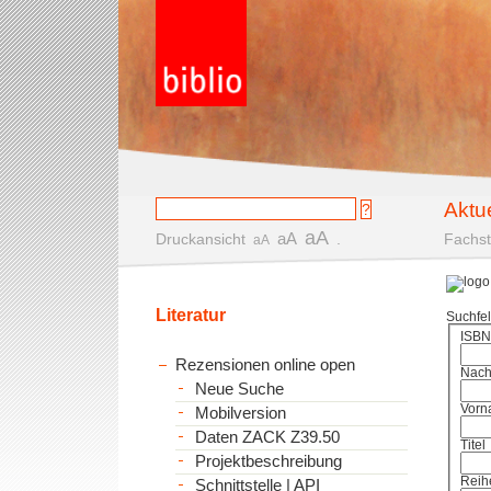
Aktu
aA
aA
Druckansicht
.
Fachst
aA
Literatur
Suchfe
ISBN
Rezensionen online open
Nac
Neue Suche
Vorn
Mobilversion
Daten ZACK Z39.50
Titel
Projektbeschreibung
Reih
Schnittstelle | API