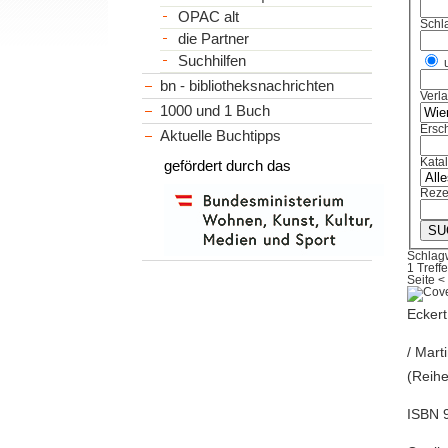
OPAC alt
Schl
die Partner
Suchhilfen
bn - bibliotheksnachrichten
Verl
1000 und 1 Buch
Ersch
Aktuelle Buchtipps
Kata
gefördert durch das
Reze
Schlag
1 Treffe
Seite
<
Eckert
/ Mart
(Reihe
ISBN 9