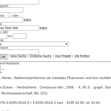
agwort
und
oder
Index
ag
Index
.-Jahr
bis
log
nsent
neue Suche
|
Einfache Suche
|
Das Projekt
|
Die Partner
wort Haarfarbe
r
1
>
, Martin: Stellvertreterthemen als mediales Phänomen und ihre rechtl
in Eckert. - Herbolzheim : Centaurus-Verl., 2005. - X, 85 S. : graph. Dar
 Rechtswissenschaft; Bd. 201)
78-3-8255-0516-5 / 3-8255-0516-2 kart. : EUR 18.90, sfr 33.40