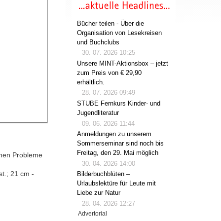
Bücher teilen - Über die
Organisation von Lesekreisen
und Buchclubs
30. 07. 2026 10:25
Unsere MINT-Aktionsbox – jetzt
zum Preis von € 29,90
erhältlich.
28. 07. 2026 09:49
STUBE Fernkurs Kinder- und
Jugendliteratur
09. 06. 2026 11:44
Anmeldungen zu unserem
Sommerseminar sind noch bis
Freitag, den 29. Mai möglich
ichen Probleme
30. 04. 2026 14:00
st.; 21 cm -
Bilderbuchblüten –
Urlaubslektüre für Leute mit
Liebe zur Natur
28. 04. 2026 12:27
Advertorial