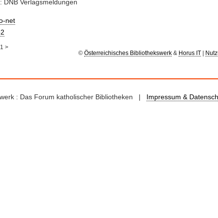
e: DNB Verlagsmeldungen
io-net
2
1
>
©
Österreichisches Bibliothekswerk
&
Horus IT
|
Nutz
kswerk : Das Forum katholischer Bibliotheken |
Impressum & Datensch