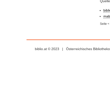
Quell
bibl
mab
Seite
<
biblio.at © 2023 | Österreichisches Bibliothe