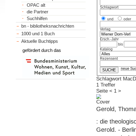
OPAC alt
Schlagwort
die Partner
Suchhilfen
und
oder
bn - bibliotheksnachrichten
Verlag
1000 und 1 Buch
Ersch.-Jahr
Aktuelle Buchtipps
bis
Katalog
gefördert durch das
Rezensent
neue Su
Schlagwort MacD
1 Treffer
Seite
<
1
>
Gerold, Thoma
: die theolog
Gerold. - Berli