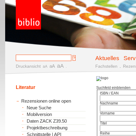
Aktuelles
Serv
aA
aA
Druckansicht
.
Fachstellen
.
Rezen
aA
Literatur
Suchfeld einblenden
ISBN / EAN
Rezensionen online open
Nachname
Neue Suche
Vorname
Mobilversion
Daten ZACK Z39.50
Titel
Projektbeschreibung
Reihe
Schnittstelle | API