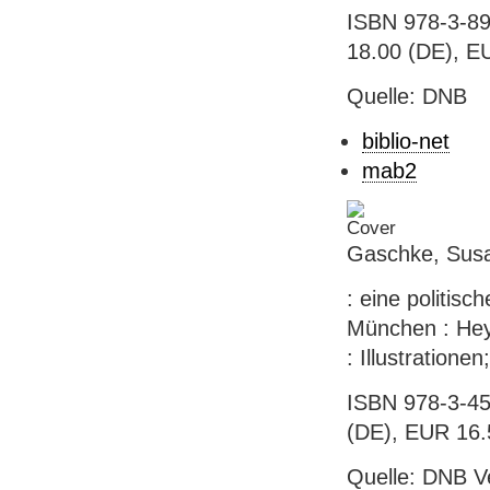
ISBN 978-3-89
18.00 (DE), EU
Quelle: DNB
biblio-net
mab2
Gaschke, Sus
: eine politis
München : Heyn
: Illustratione
ISBN 978-3-45
(DE), EUR 16.5
Quelle: DNB V