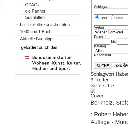
OPAC alt
Schlagwort
die Partner
Suchhilfen
und
oder
bn - bibliotheksnachrichten
Verlag
1000 und 1 Buch
Ersch.-Jahr
Aktuelle Buchtipps
bis
Katalog
gefördert durch das
Rezensent
neue Su
Schlagwort Habec
3 Treffer
Seite
<
1
>
Berkholz, Stef
: Robert Habec
Auflage - Münc