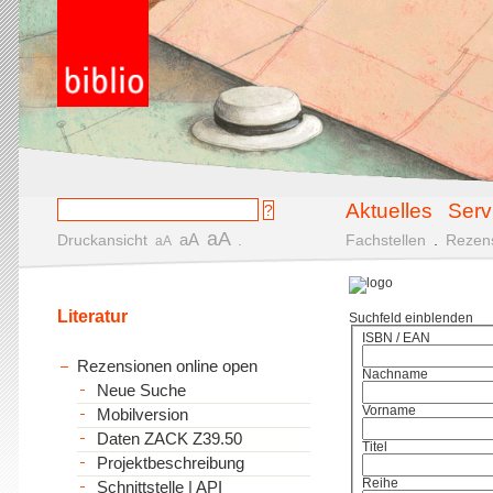
Aktuelles
Serv
aA
aA
Druckansicht
.
Fachstellen
.
Rezen
aA
Literatur
Suchfeld einblenden
ISBN / EAN
Rezensionen online open
Nachname
Neue Suche
Vorname
Mobilversion
Daten ZACK Z39.50
Titel
Projektbeschreibung
Reihe
Schnittstelle | API