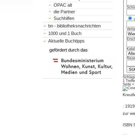
OPAC alt
Schl
die Partner
Suchhilfen
bn - bibliotheksnachrichten
Verl
1000 und 1 Buch
Ersch
Aktuelle Buchtipps
Kata
gefördert durch das
Reze
Schlagw
1 Treffe
Seite
<
Kreutl
: 1919 
zur we
ISBN 9