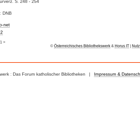
turverz. S. 248 - 254
e: DNB
io-net
2
1
>
©
Österreichisches Bibliothekswerk
&
Horus IT
|
Nutz
kswerk : Das Forum katholischer Bibliotheken |
Impressum & Datensch