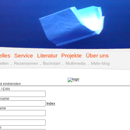
elles
Service
Literatur
Projekte
Über uns
ellen
.
Rezensionen
.
Buchstart
.
Multimedia
.
biblio-blog
ld einblenden
 / EAN
hname
Index
ame
e