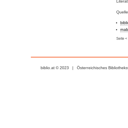
Litera
Quell
bibl
mab
Seite
<
biblio.at © 2023 | Österreichisches Bibliothe