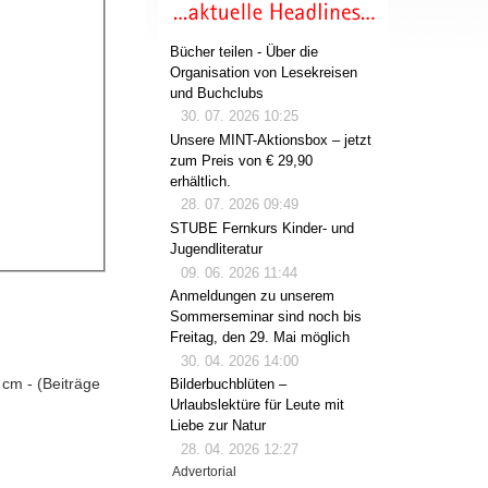
Bücher teilen - Über die
Organisation von Lesekreisen
und Buchclubs
30. 07. 2026 10:25
Unsere MINT-Aktionsbox – jetzt
zum Preis von € 29,90
erhältlich.
28. 07. 2026 09:49
STUBE Fernkurs Kinder- und
Jugendliteratur
09. 06. 2026 11:44
Anmeldungen zu unserem
Sommerseminar sind noch bis
Freitag, den 29. Mai möglich
30. 04. 2026 14:00
3 cm - (Beiträge
Bilderbuchblüten –
Urlaubslektüre für Leute mit
Liebe zur Natur
28. 04. 2026 12:27
Advertorial