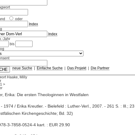
agwort
und
oder
Index
ag
Index
.-Jahr
bis
log
nsent
neue Suche
|
Einfache Suche
|
Das Projekt
|
Die Partner
ort Haake, Milly
r
1
>
er, Erika: Die ersten Theologinnen in Westfalen
- 1974 / Erika Kreutler. - Bielefeld : Luther-Verl., 2007. - 261 S. : Ill.; 2
stfälischen Kirchengeschichte; Bd. 32)
78-3-7858-0524-4 kart. : EUR 29.90