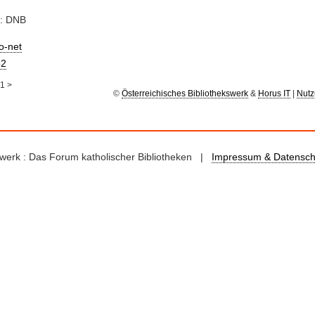
e: DNB
io-net
2
1
>
©
Österreichisches Bibliothekswerk
&
Horus IT
|
Nutz
kswerk : Das Forum katholischer Bibliotheken |
Impressum & Datensch