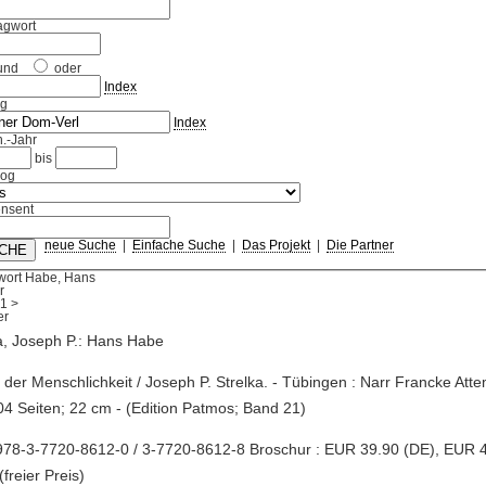
agwort
und
oder
Index
ag
Index
.-Jahr
bis
log
nsent
neue Suche
|
Einfache Suche
|
Das Projekt
|
Die Partner
wort Habe, Hans
r
1
>
a, Joseph P.: Hans Habe
r der Menschlichkeit / Joseph P. Strelka. - Tübingen : Narr Francke Atte
204 Seiten; 22 cm - (Edition Patmos; Band 21)
978-3-7720-8612-0 / 3-7720-8612-8 Broschur : EUR 39.90 (DE), EUR 
(freier Preis)