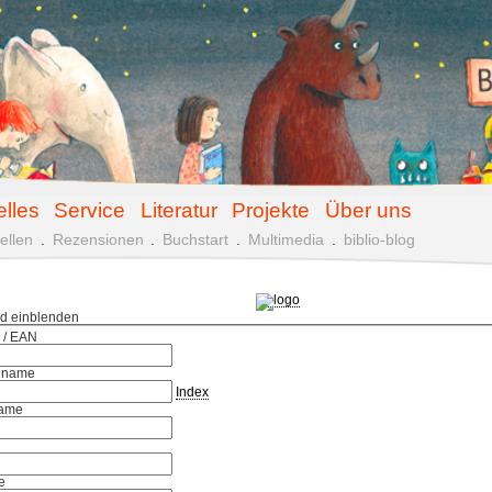
elles
Service
Literatur
Projekte
Über uns
ellen
.
Rezensionen
.
Buchstart
.
Multimedia
.
biblio-blog
ld einblenden
 / EAN
hname
Index
ame
e