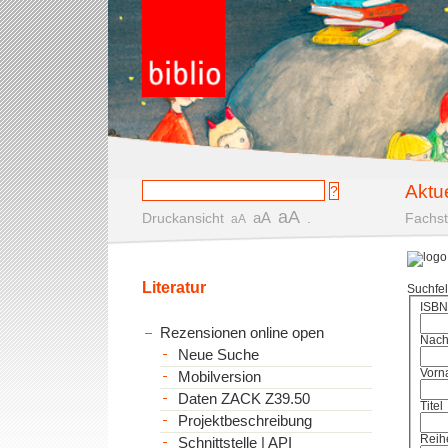
Aktu
aA
aA
Druckansicht
.
Fachst
aA
Literatur
Suchfe
ISBN
Rezensionen online open
Nac
Neue Suche
Vorn
Mobilversion
Daten ZACK Z39.50
Titel
Projektbeschreibung
Reih
Schnittstelle | API