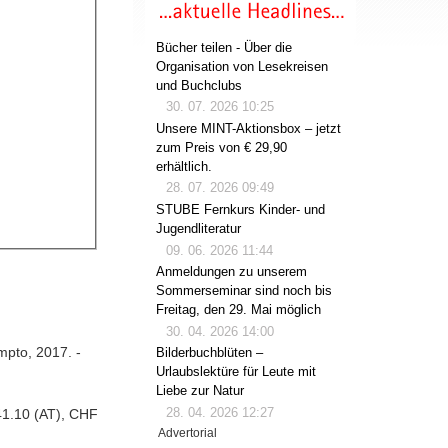
Bücher teilen - Über die
Organisation von Lesekreisen
und Buchclubs
30. 07. 2026 10:25
Unsere MINT-Aktionsbox – jetzt
zum Preis von € 29,90
erhältlich.
28. 07. 2026 09:49
STUBE Fernkurs Kinder- und
Jugendliteratur
09. 06. 2026 11:44
Anmeldungen zu unserem
Sommerseminar sind noch bis
Freitag, den 29. Mai möglich
30. 04. 2026 14:00
mpto, 2017. -
Bilderbuchblüten –
Urlaubslektüre für Leute mit
Liebe zur Natur
28. 04. 2026 12:27
41.10 (AT), CHF
Advertorial