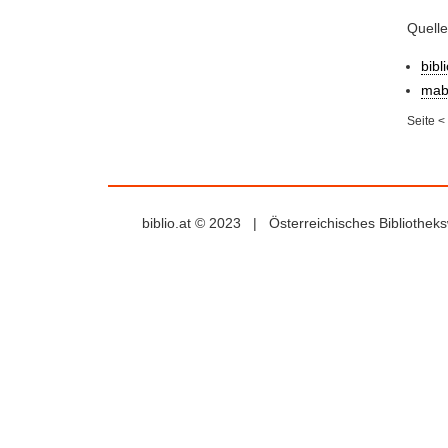
Quell
bibl
mab
Seite
<
biblio.at © 2023 | Österreichisches Bibliothe