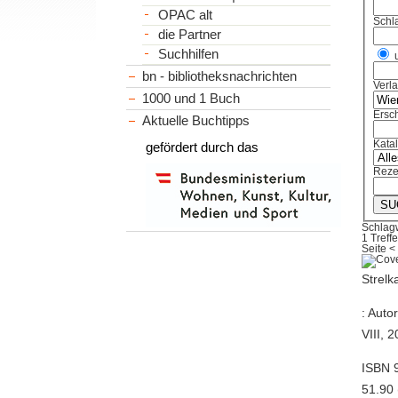
OPAC alt
Schl
die Partner
Suchhilfen
bn - bibliotheksnachrichten
Verl
1000 und 1 Buch
Ersch
Aktuelle Buchtipps
Kata
gefördert durch das
Reze
Schlag
1 Treffe
Seite
<
Strelk
: Auto
VIII, 
ISBN 
51.90 