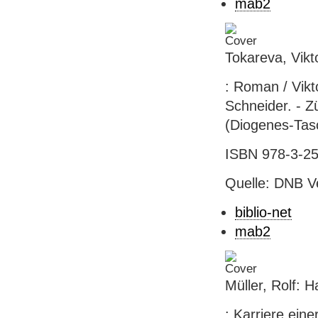
mab2
Tokareva, Vikt
: Roman / Vikt
Schneider. - Z
(Diogenes-Tas
ISBN 978-3-25
Quelle: DNB V
biblio-net
mab2
Müller, Rolf: H
: Karriere eine