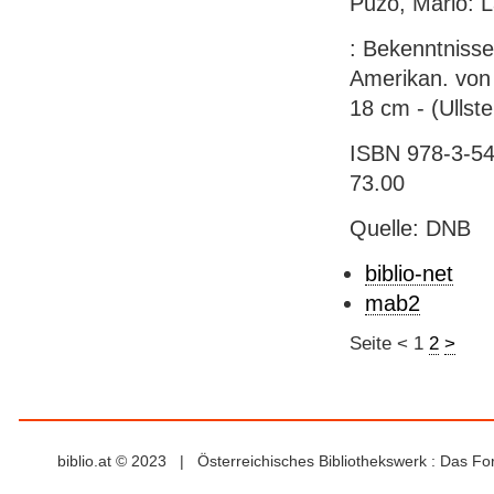
Puzo, Mario: 
: Bekenntnisse
Amerikan. von 
18 cm - (Ullst
ISBN 978-3-54
73.00
Quelle: DNB
biblio-net
mab2
Seite
<
1
2
>
biblio.at © 2023 | Österreichisches Bibliothekswerk : Das F