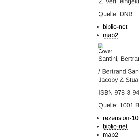
2. Verl. eingek
Quelle: DNB
biblio-net
mab2
Santini, Bert
/ Bertrand San
Jacoby & Stuar
ISBN 978-3-94
Quelle: 1001 
rezension-1
biblio-net
mab2