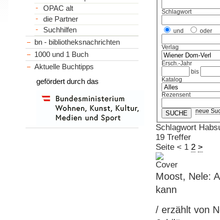
OPAC alt
Schlagwort
die Partner
Suchhilfen
und
oder
bn - bibliotheksnachrichten
Verlag
1000 und 1 Buch
Ersch.-Jahr
Aktuelle Buchtipps
bis
Katalog
gefördert durch das
Rezensent
neue Su
Schlagwort Habs
19 Treffer
Seite
<
1
2
>
Moost, Nele: A
kann
/ erzählt von 