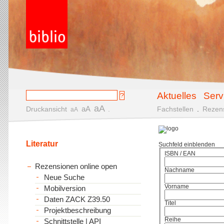
Aktuelles
Serv
aA
aA
Druckansicht
.
Fachstellen
.
Rezen
aA
Literatur
Suchfeld einblenden
ISBN / EAN
Rezensionen online open
Nachname
Neue Suche
Vorname
Mobilversion
Daten ZACK Z39.50
Titel
Projektbeschreibung
Reihe
Schnittstelle | API