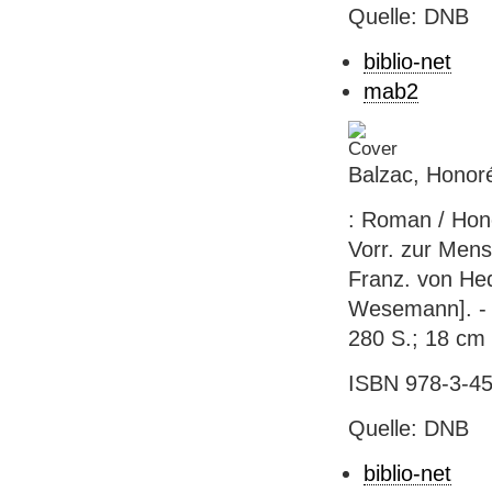
Quelle: DNB
biblio-net
mab2
Balzac, Honor
: Roman / Hon
Vorr. zur Men
Franz. von He
Wesemann]. - 1.
280 S.; 18 cm 
ISBN 978-3-45
Quelle: DNB
biblio-net