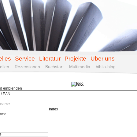
elles
Service
Literatur
Projekte
Über uns
ellen
.
Rezensionen
.
Buchstart
.
Multimedia
.
biblio-blog
ld einblenden
 / EAN
hname
Index
ame
e