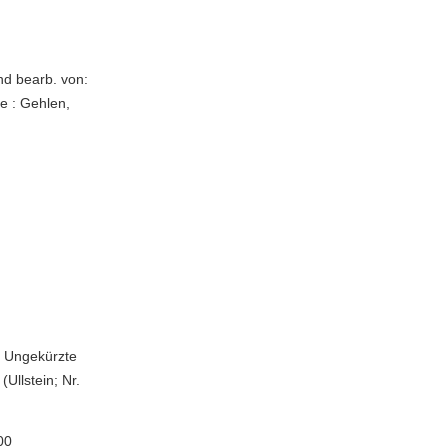
nd bearb. von:
e : Gehlen,
- Ungekürzte
(Ullstein; Nr.
00