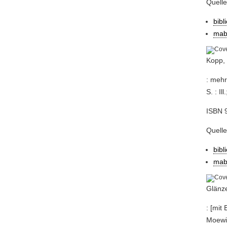
Quell
bibl
mab
Kopp,
: mehr
S. : Il
ISBN 9
Quell
bibl
mab
Glänze
: [mit
Moewig