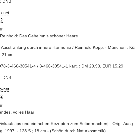
e: DNB
io-net
2
 Reinhold: Das Geheimnis schöner Haare
 Ausstrahlung durch innere Harmonie / Reinhold Kopp. - München : Kös
l.; 21 cm
78-3-466-30541-4 / 3-466-30541-1 kart. : DM 29.90, EUR 15.29
e: DNB
io-net
2
ndes, volles Haar
 Einkaufstips und einfachen Rezepten zum Selbermachen] - Orig.-Ausg. -
, 1997. - 128 S.; 18 cm - (Schön durch Naturkosmetik)