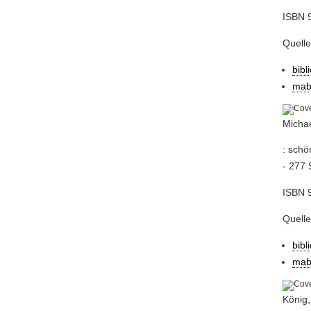
ISBN 9
Quell
bibl
mab
Micha
: schö
- 277 S
ISBN 
Quell
bibl
mab
König