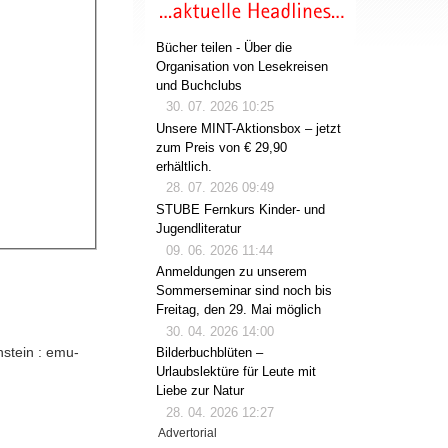
Bücher teilen - Über die
Organisation von Lesekreisen
und Buchclubs
30. 07. 2026 10:25
Unsere MINT-Aktionsbox – jetzt
zum Preis von € 29,90
erhältlich.
28. 07. 2026 09:49
STUBE Fernkurs Kinder- und
Jugendliteratur
09. 06. 2026 11:44
Anmeldungen zu unserem
Sommerseminar sind noch bis
Freitag, den 29. Mai möglich
30. 04. 2026 14:00
nstein : emu-
Bilderbuchblüten –
Urlaubslektüre für Leute mit
Liebe zur Natur
28. 04. 2026 12:27
Advertorial