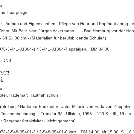
und Haarpflege
e - Aufbau und Eigenschaften ; Pflege von Haar und Kopfhaut / hrsg. u
Kehm. Mit Beitr. von: Jürgen Ackermann .... - Bad Homburg vor der Höh
- 64 S.; 30 cm - (Materialien für berufsbildende Schulen)
78-3-441-91364-1 / 3-441-91364-7 spiralgeh. : DM 34.00
e: DNB
io-net
2
ofer, Hademar: Hautnah schön
Profi-Tips] / Hademar Bankhofer. Unter Mitarb. von Edda von Zeppelin. 
 Taschenbuchausg. - Frankfurt/M : Ullstein, 1995. - 190 S. : Ill.; 19 cm - 
: Ratgeber Attraktivität - leicht gemacht)
78-3-548-35461-3 / 3-548-35461-0 kart. : DM 14.90, sfr 15.90, S 116.