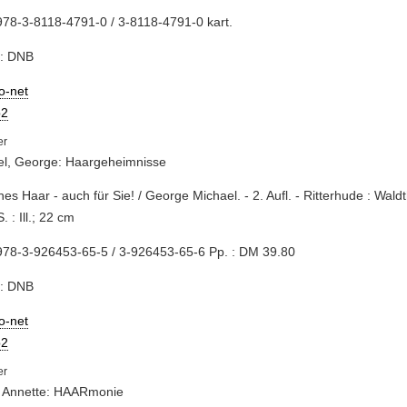
78-3-8118-4791-0 / 3-8118-4791-0 kart.
e: DNB
io-net
2
el, George: Haargeheimnisse
nes Haar - auch für Sie! / George Michael. - 2. Aufl. - Ritterhude : Wal
. : Ill.; 22 cm
978-3-926453-65-5 / 3-926453-65-6 Pp. : DM 39.80
e: DNB
io-net
2
, Annette: HAARmonie