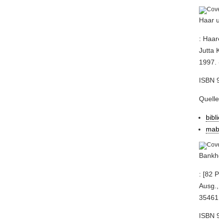
Haar 
: Haar
Jutta 
1997. 
ISBN 9
Quell
bibl
mab
Bankh
: [82 
Ausg.,
35461 
ISBN 9