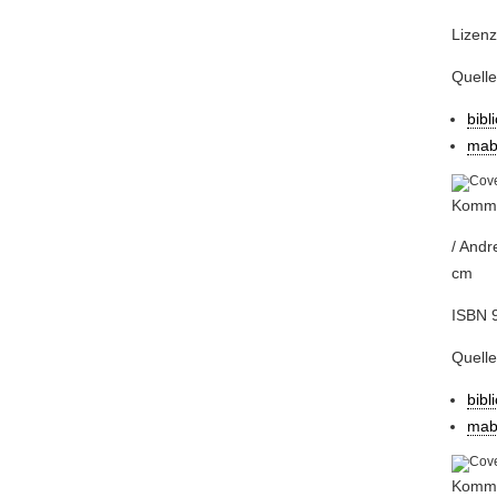
Lizenz
Quell
bibl
mab
Komm,
/ Andr
cm
ISBN 9
Quell
bibl
mab
Komm,