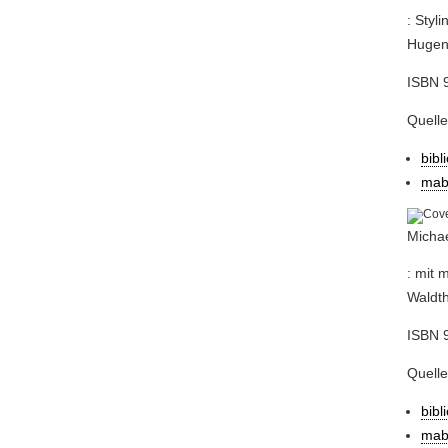
: Styl
Hugend
ISBN 9
Quell
bibl
mab
Michae
: mit 
Waldth
ISBN 
Quell
bibl
mab