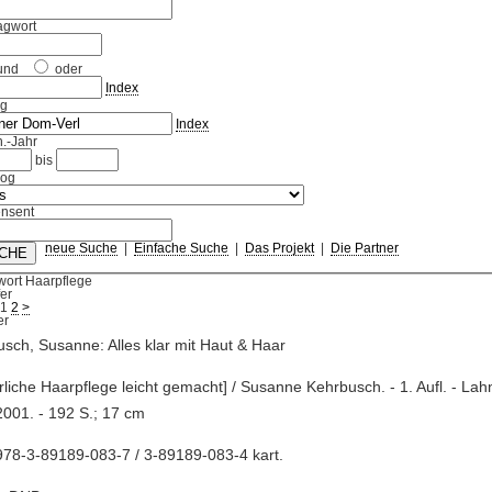
agwort
und
oder
Index
ag
Index
.-Jahr
bis
log
nsent
neue Suche
|
Einfache Suche
|
Das Projekt
|
Die Partner
wort Haarpflege
fer
1
2
>
sch, Susanne: Alles klar mit Haut & Haar
ürliche Haarpflege leicht gemacht] / Susanne Kehrbusch. - 1. Aufl. - Lah
 2001. - 192 S.; 17 cm
78-3-89189-083-7 / 3-89189-083-4 kart.