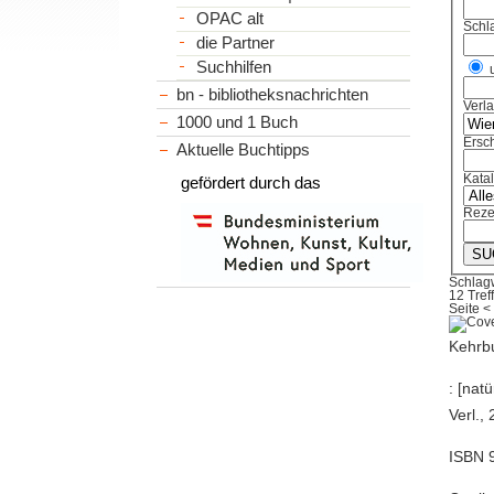
OPAC alt
Schl
die Partner
Suchhilfen
bn - bibliotheksnachrichten
Verl
1000 und 1 Buch
Ersch
Aktuelle Buchtipps
Kata
gefördert durch das
Reze
Schlag
12 Tref
Seite
<
Kehrbu
: [nat
Verl.,
ISBN 9