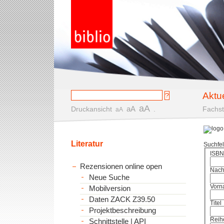
Aktu
aA
aA
Druckansicht
.
Fachst
aA
Literatur
Suchfe
ISBN
Rezensionen online open
Nac
Neue Suche
Vorn
Mobilversion
Daten ZACK Z39.50
Titel
Projektbeschreibung
Reih
Schnittstelle | API