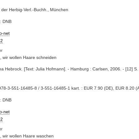
 der Herbig-Verl.-Buchh., München
e: DNB
io-net
2
 wir wollen Haare schneiden
ea Hebrock. [Text: Julia Hofmann]. - Hamburg : Carlsen, 2006. - [12] S. :
78-3-551-16485-8 / 3-551-16485-1 kart. : EUR 7.90 (DE), EUR 8.20 (A
e: DNB
io-net
2
 wir wollen Haare waschen