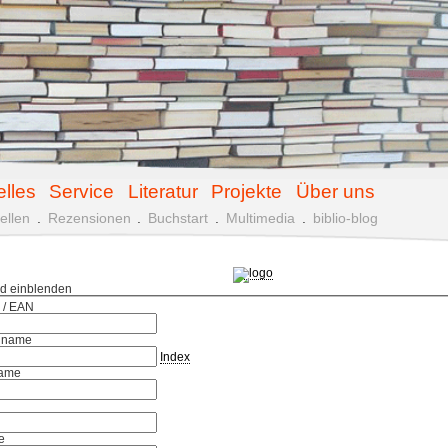
elles
Service
Literatur
Projekte
Über uns
ellen
.
Rezensionen
.
Buchstart
.
Multimedia
.
biblio-blog
ld einblenden
 / EAN
hname
Index
ame
e