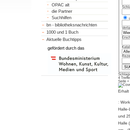
OPAC alt
Schl
die Partner
Suchhilfen
bn - bibliotheksnachrichten
Verl
1000 und 1 Buch
Ersch
Aktuelle Buchtipps
Kata
gefördert durch das
Reze
Schlag
4 Treffe
Seite
<
Erhalt
: Work
Halle
und 25
Halle 