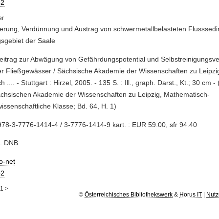
2
erung, Verdünnung und Austrag von schwermetallbelasteten Flusssed
sgebiet der Saale
Beitrag zur Abwägung von Gefährdungspotential und Selbstreinigungs
r Fließgewässer / Sächsische Akademie der Wissenschaften zu Leipzig
h .... - Stuttgart : Hirzel, 2005. - 135 S. : Ill., graph. Darst., Kt.; 30 cm
chsischen Akademie der Wissenschaften zu Leipzig, Mathematisch-
issenschaftliche Klasse; Bd. 64, H. 1)
78-3-7776-1414-4 / 3-7776-1414-9 kart. : EUR 59.00, sfr 94.40
e: DNB
io-net
2
1
>
©
Österreichisches Bibliothekswerk
&
Horus IT
|
Nutz