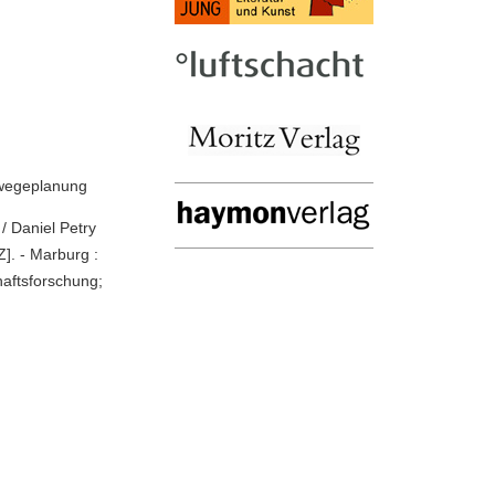
swegeplanung
 / Daniel Petry
]. - Marburg :
haftsforschung;