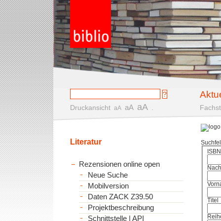
Aktu
aA
aA
Druckansicht
.
Fachst
aA
Literatur
Suchfe
ISBN
Rezensionen online open
Nac
Neue Suche
Vorn
Mobilversion
Daten ZACK Z39.50
Titel
Projektbeschreibung
Reih
Schnittstelle | API