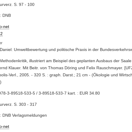
turverz. S. 97 - 100
e: DNB
io-net
2
 Daniel: Umweltbewertung und politische Praxis in der Bundesverkehr
 Methodenkritik, illustriert am Beispiel des geplanten Ausbaus der Saale
rnd Klauer. Mit Beitr. von Thomas Döring und Felix Rauschmayer. [UFZ
olis-Verl., 2005. - 320 S. : graph. Darst.; 21 cm - (Ökologie und Wirtsc
)
78-3-89518-533-5 / 3-89518-533-7 kart. : EUR 34.80
turverz. S. 303 - 317
e: DNB Verlagsmeldungen
io-net