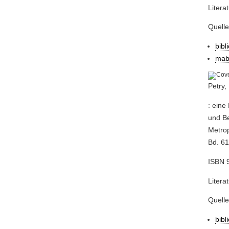
Litera
Quell
bibl
mab
Petry,
: eine
und Be
Metrop
Bd. 61
ISBN 9
Litera
Quell
bibl