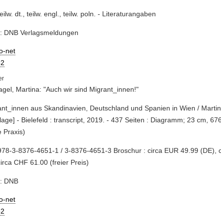
teilw. dt., teilw. engl., teilw. poln. - Literaturangaben
e: DNB Verlagsmeldungen
io-net
2
gel, Martina: "Auch wir sind Migrant_innen!"
ant_innen aus Skandinavien, Deutschland und Spanien in Wien / Martin
flage] - Bielefeld : transcript, 2019. - 437 Seiten : Diagramm; 23 cm, 676
e Praxis)
78-3-8376-4651-1 / 3-8376-4651-3 Broschur : circa EUR 49.99 (DE), 
circa CHF 61.00 (freier Preis)
e: DNB
io-net
2