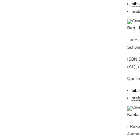
bibl
mab
Bert, 
: une 
Schwab
ISBN 9
(AT), 
Quell
bibl
mab
Kahlau
: Reko
Joana 