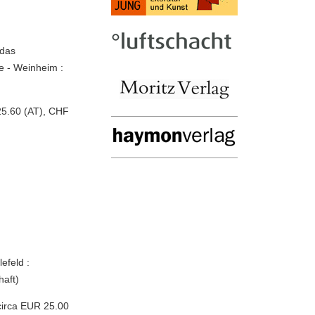
 das
e - Weinheim :
25.60 (AT), CHF
efeld :
haft)
circa EUR 25.00