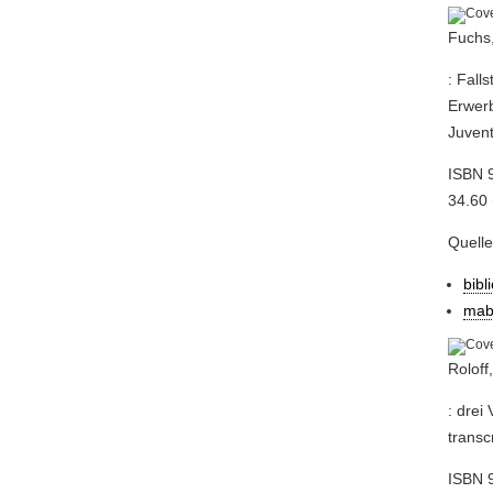
Fuchs,
: Fall
Erwerb
Juvent
ISBN 
34.60 
Quell
bibl
mab
Roloff
: drei
transc
ISBN 9