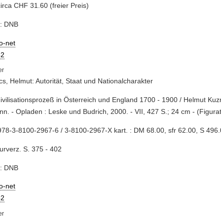
circa CHF 31.60 (freier Preis)
e: DNB
io-net
2
s, Helmut: Autorität, Staat und Nationalcharakter
Zivilisationsprozeß in Österreich und England 1700 - 1900 / Helmut Ku
n. - Opladen : Leske und Budrich, 2000. - VII, 427 S.; 24 cm - (Figurat
78-3-8100-2967-6 / 3-8100-2967-X kart. : DM 68.00, sfr 62.00, S 496
turverz. S. 375 - 402
e: DNB
io-net
2