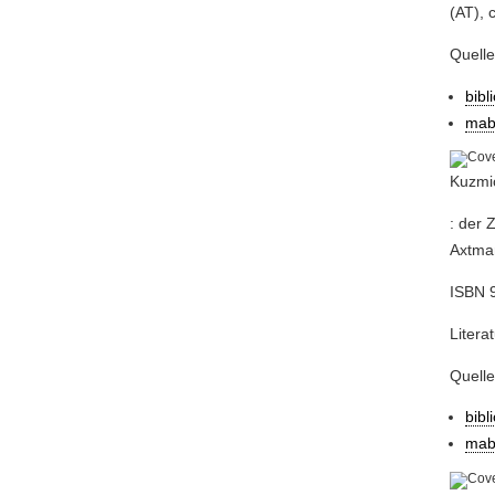
(AT), 
Quell
bibl
mab
Kuzmic
: der 
Axtman
ISBN 9
Litera
Quell
bibl
mab