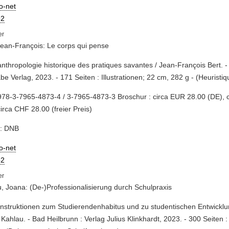
io-net
2
Jean-François: Le corps qui pense
anthropologie historique des pratiques savantes / Jean-François Bert. -
e Verlag, 2023. - 171 Seiten : Illustrationen; 22 cm, 282 g - (Heuristiqu
78-3-7965-4873-4 / 3-7965-4873-3 Broschur : circa EUR 28.00 (DE), 
circa CHF 28.00 (freier Preis)
e: DNB
io-net
2
, Joana: (De-)Professionalisierung durch Schulpraxis
nstruktionen zum Studierendenhabitus und zu studentischen Entwickl
Kahlau. - Bad Heilbrunn : Verlag Julius Klinkhardt, 2023. - 300 Seiten : 