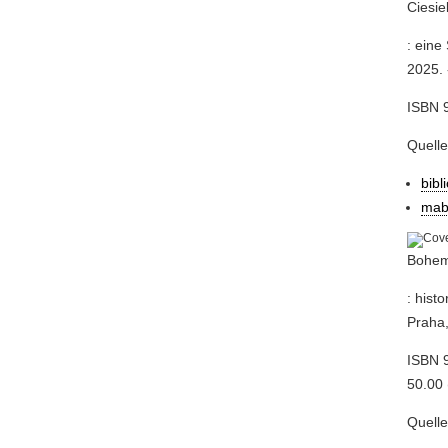
Ciesie
: eine
2025. 
ISBN 
Quell
bibl
mab
Bohem
: hist
Praha,
ISBN 9
50.00 
Quell