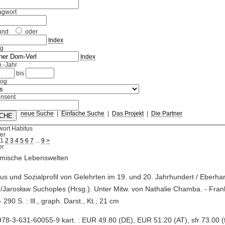
agwort
und
oder
Index
ag
Index
.-Jahr
bis
log
nsent
neue Suche
|
Einfache Suche
|
Das Projekt
|
Die Partner
wort Habitus
fer
1
2
3
4
5
6
7
...
9
>
mische Lebenswelten
tus und Sozialprofil von Gelehrten im 19. und 20. Jahrhundert / Eberha
arosław Suchoples (Hrsg.). Unter Mitw. von Nathalie Chamba. - Frankf
 290 S. : Ill., graph. Darst., Kt.; 21 cm
78-3-631-60055-9 kart. : EUR 49.80 (DE), EUR 51.20 (AT), sfr 73.00 (fr