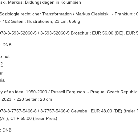
lski, Markus: Bildungsklagen in Kolumbien
 Soziologie rechtlicher Transformation / Markus Ciesielski. - Frankfurt 
- 402 Seiten : Illustrationen; 23 cm, 656 g
978-3-593-52060-5 / 3-593-52060-5 Broschur : EUR 56.00 (DE), EUR 5
e: DNB
io-net
2
ia
ory of an idea, 1950-2000 / Russell Ferguson. - Prague, Czech Republic 
 2023. - 220 Seiten; 28 cm
78-3-7757-5466-8 / 3-7757-5466-0 Gewebe : EUR 48.00 (DE) (freier 
(AT), CHF 55.00 (freier Preis)
e: DNB