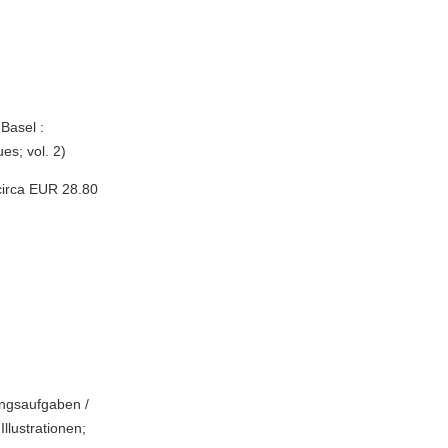
 Basel :
es; vol. 2)
circa EUR 28.80
ungsaufgaben /
Illustrationen;