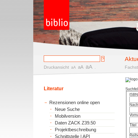
Aktu
aA
aA
Druckansicht
.
Fachst
aA
Literatur
Suchfe
ISBN
Rezensionen online open
Nac
Neue Suche
Vorn
Mobilversion
Daten ZACK Z39.50
Titel
Projektbeschreibung
Reih
Schnittstelle | API