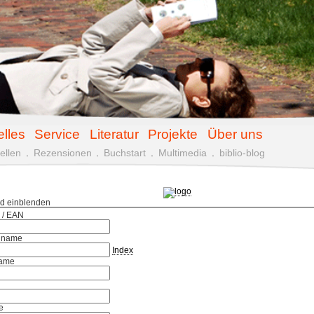
elles
Service
Literatur
Projekte
Über uns
ellen
.
Rezensionen
.
Buchstart
.
Multimedia
.
biblio-blog
ld einblenden
 / EAN
hname
Index
ame
e