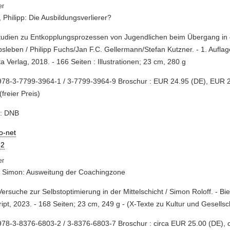
 Philipp: Die Ausbildungsverlierer?
studien zu Entkopplungsprozessen von Jugendlichen beim Übergang in
sleben / Philipp Fuchs/Jan F.C. Gellermann/Stefan Kutzner. - 1. Auflag
a Verlag, 2018. - 166 Seiten : Illustrationen; 23 cm, 280 g
978-3-7799-3964-1 / 3-7799-3964-9 Broschur : EUR 24.95 (DE), EUR 
(freier Preis)
e: DNB
io-net
2
, Simon: Ausweitung der Coachingzone
 Versuche zur Selbstoptimierung in der Mittelschicht / Simon Roloff. - Biel
ript, 2023. - 168 Seiten; 23 cm, 249 g - (X-Texte zu Kultur und Gesellsc
78-3-8376-6803-2 / 3-8376-6803-7 Broschur : circa EUR 25.00 (DE), 