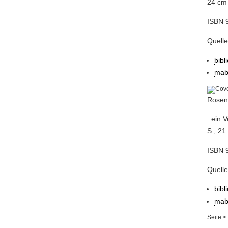
24 cm
ISBN 
Quell
bibl
mab
Rosen
: ein 
S.; 21
ISBN 9
Quell
bibl
mab
Seite
<