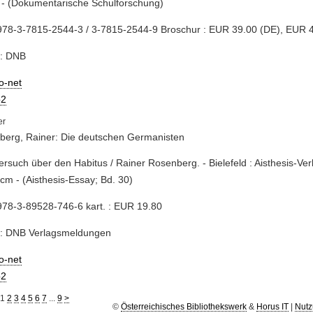
 - (Dokumentarische Schulforschung)
978-3-7815-2544-3 / 3-7815-2544-9 Broschur : EUR 39.00 (DE), EUR 4
e: DNB
io-net
2
berg, Rainer: Die deutschen Germanisten
Versuch über den Habitus / Rainer Rosenberg. - Bielefeld : Aisthesis-Verl
 cm - (Aisthesis-Essay; Bd. 30)
78-3-89528-746-6 kart. : EUR 19.80
e: DNB Verlagsmeldungen
io-net
2
1
2
3
4
5
6
7
...
9
>
©
Österreichisches Bibliothekswerk
&
Horus IT
|
Nutz