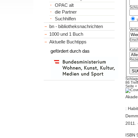
OPAC alt
Schl
die Partner
Suchhilfen
bn - bibliotheksnachrichten
Verl
1000 und 1 Buch
Ersch
Aktuelle Buchtipps
Kata
gefördert durch das
Reze
Schlag
86 Tref
Seite
<
Akade
: Habi
Demm/J
2011. -
ISBN 9