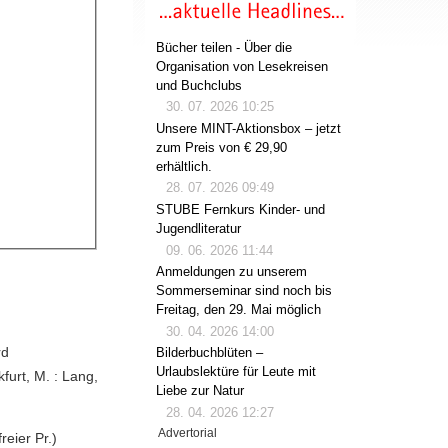
Bücher teilen - Über die
Organisation von Lesekreisen
und Buchclubs
30. 07. 2026 10:25
Unsere MINT-Aktionsbox – jetzt
zum Preis von € 29,90
erhältlich.
28. 07. 2026 09:49
STUBE Fernkurs Kinder- und
Jugendliteratur
09. 06. 2026 11:44
Anmeldungen zu unserem
Sommerseminar sind noch bis
Freitag, den 29. Mai möglich
30. 04. 2026 14:00
rd
Bilderbuchblüten –
Urlaubslektüre für Leute mit
urt, M. : Lang,
Liebe zur Natur
28. 04. 2026 12:27
Advertorial
eier Pr.)