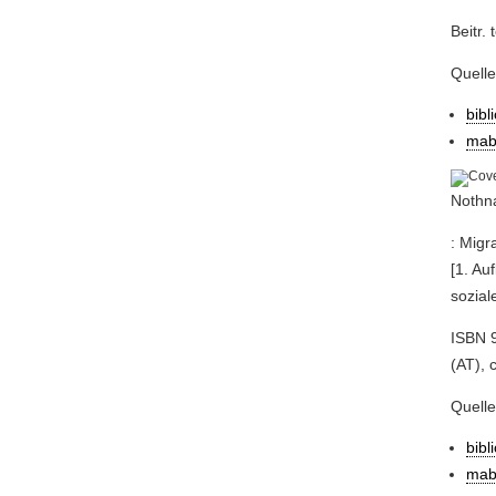
Beitr. 
Quell
bibl
mab
Nothna
: Migr
[1. Au
sozial
ISBN 9
(AT), 
Quell
bibl
mab