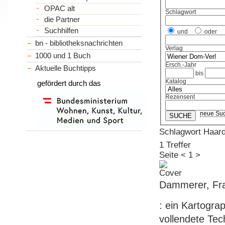
OPAC alt
Schlagwort
die Partner
Suchhilfen
und
oder
bn - bibliotheksnachrichten
Verlag
1000 und 1 Buch
Ersch.-Jahr
Aktuelle Buchtipps
bis
Katalog
gefördert durch das
Rezensent
neue Su
Schlagwort Haardt
1 Treffer
Seite
<
1
>
Dammerer, Fra
: ein Kartogra
vollendete Te