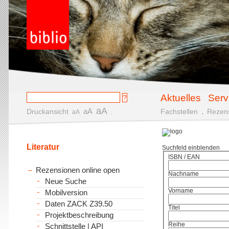
Aktuelles
Serv
aA
aA
Druckansicht
.
Fachstellen
.
Rezen
aA
Literatur
Suchfeld einblenden
ISBN / EAN
Rezensionen online open
Nachname
Neue Suche
Vorname
Mobilversion
Daten ZACK Z39.50
Titel
Projektbeschreibung
Reihe
Schnittstelle | API