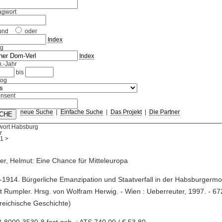
agwort
und
oder
Index
ag
Index
.-Jahr
bis
log
nsent
neue Suche
|
Einfache Suche
|
Das Projekt
|
Die Partner
wort Habsburg
r
1
>
r, Helmut: Eine Chance für Mitteleuropa
-1914. Bürgerliche Emanzipation und Staatverfall in der Habsburgermo
 Rumpler. Hrsg. von Wolfram Herwig. - Wien : Ueberreuter, 1997. - 672 S
reichische Geschichte)
-8000-3530-8 fest geb. : ATS 740,00 / € 53,80