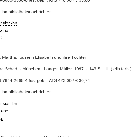
: bn.bibliotheksnachrichten
ension-bn
io-net
2
 Martha: Kaiserin Elisabeth und ihre Töchter
ha Schad. - München : Langen Müller, 1997. - 143 S. : Ill. (teils farb.)
-7844-2665-4 fest geb. : ATS 423,00 / € 30,74
: bn.bibliotheksnachrichten
ension-bn
io-net
2