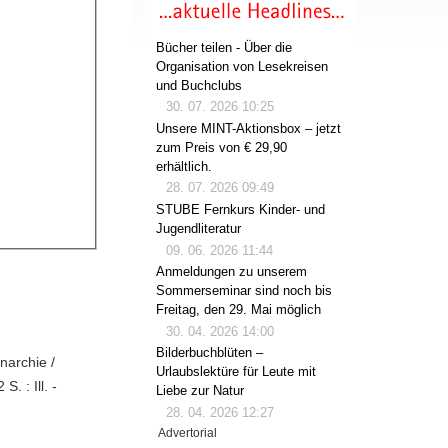
Bücher teilen - Über die
Organisation von Lesekreisen
und Buchclubs
30. 07. 2026 10:25
Unsere MINT-Aktionsbox – jetzt
zum Preis von € 29,90
erhältlich.
28. 07. 2026 09:49
STUBE Fernkurs Kinder- und
Jugendliteratur
09. 06. 2026 11:44
Anmeldungen zu unserem
Sommerseminar sind noch bis
Freitag, den 29. Mai möglich
30. 04. 2026 14:00
Bilderbuchblüten –
narchie /
Urlaubslektüre für Leute mit
. : Ill. -
Liebe zur Natur
28. 04. 2026 12:27
Advertorial