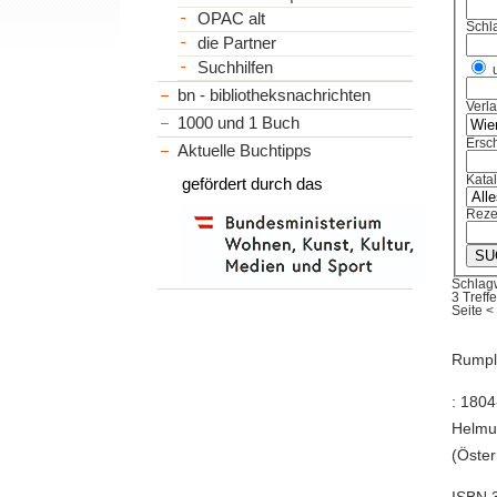
OPAC alt
Schl
die Partner
Suchhilfen
bn - bibliotheksnachrichten
Verl
1000 und 1 Buch
Ersch
Aktuelle Buchtipps
Kata
gefördert durch das
Reze
Schlag
3 Treffe
Seite
<
Rumple
: 1804
Helmut
(Öster
ISBN 3