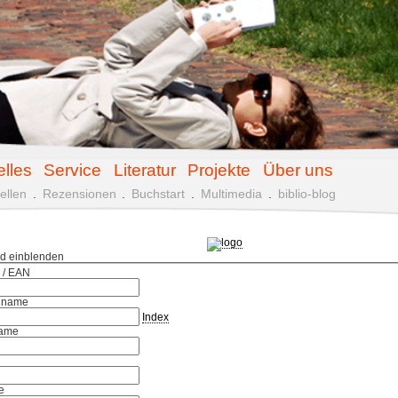
elles
Service
Literatur
Projekte
Über uns
ellen
.
Rezensionen
.
Buchstart
.
Multimedia
.
biblio-blog
ld einblenden
 / EAN
hname
Index
ame
e