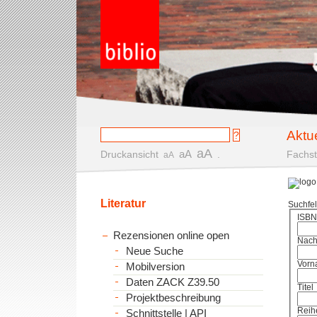
Aktu
aA
aA
Druckansicht
.
Fachst
aA
Literatur
Suchfe
ISBN
Rezensionen online open
Nac
Neue Suche
Vorn
Mobilversion
Daten ZACK Z39.50
Titel
Projektbeschreibung
Reih
Schnittstelle | API