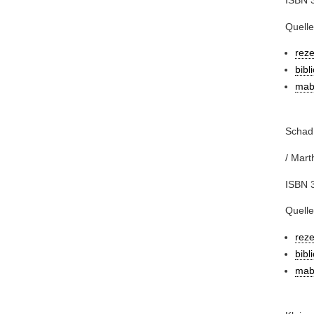
Quelle
rez
bibl
mab
Schad,
/ Mart
ISBN 3
Quelle
rez
bibl
mab