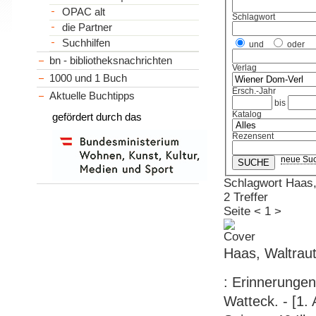
OPAC alt
Schlagwort
die Partner
Suchhilfen
und
oder
bn - bibliotheksnachrichten
Verlag
1000 und 1 Buch
Ersch.-Jahr
Aktuelle Buchtipps
bis
Katalog
gefördert durch das
Rezensent
neue Su
Schlagwort Haas,
2 Treffer
Seite
<
1
>
Haas, Waltraut:
: Erinnerungen
Watteck. - [1.