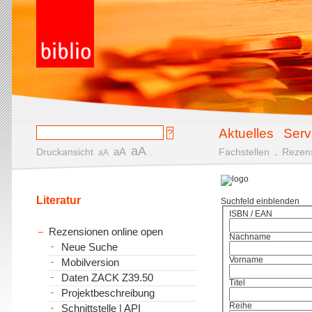
Aktuelles
Serv
aA
aA
Druckansicht
.
Fachstellen
.
Rezen
aA
Literatur
Suchfeld einblenden
ISBN / EAN
Rezensionen online open
Nachname
Neue Suche
Vorname
Mobilversion
Daten ZACK Z39.50
Titel
Projektbeschreibung
Reihe
Schnittstelle | API