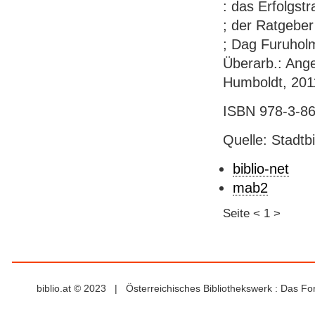
: das Erfolgst
; der Ratgeber
; Dag Furuholm
Überarb.: Angel
Humboldt, 2011.
ISBN 978-3-86
Quelle: Stadtb
biblio-net
mab2
Seite
<
1
>
biblio.at © 2023 | Österreichisches Bibliothekswerk : Das F