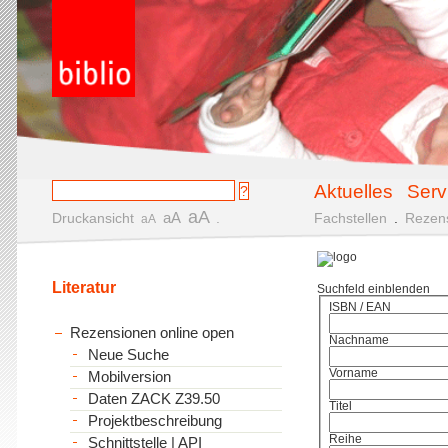
Aktuelles
Serv
aA
aA
Druckansicht
.
Fachstellen
.
Rezen
aA
Literatur
Suchfeld einblenden
ISBN / EAN
Rezensionen online open
Nachname
Neue Suche
Vorname
Mobilversion
Daten ZACK Z39.50
Titel
Projektbeschreibung
Reihe
Schnittstelle | API