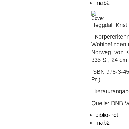
mab2
Heggdal, Krist
: Körpererkenn
Wohlbefinden 
Norweg. von Ka
335 S.; 24 cm 
ISBN 978-3-456
Pr.)
Literaturanga
Quelle: DNB V
biblio-net
mab2