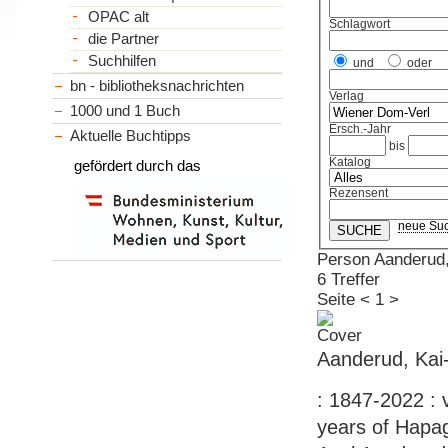
OPAC alt
Schlagwort
die Partner
Suchhilfen
und
oder
bn - bibliotheksnachrichten
Verlag
1000 und 1 Buch
Ersch.-Jahr
Aktuelle Buchtipps
bis
Katalog
gefördert durch das
Rezensent
neue Su
Person Aanderud,
6 Treffer
Seite
<
1
>
Aanderud, Kai
: 1847-2022 :
years of Hapag