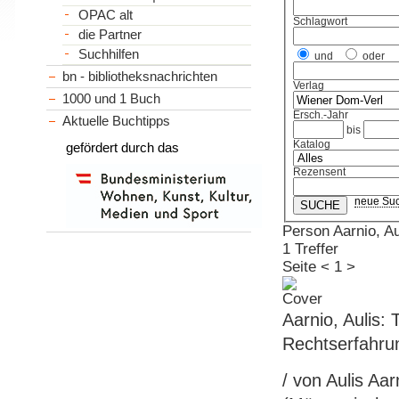
OPAC alt
Schlagwort
die Partner
Suchhilfen
und
oder
bn - bibliotheksnachrichten
Verlag
1000 und 1 Buch
Ersch.-Jahr
Aktuelle Buchtipps
bis
Katalog
gefördert durch das
Rezensent
neue Su
Person Aarnio, Au
1 Treffer
Seite
<
1
>
Aarnio, Aulis:
Rechtserfahrun
/ von Aulis Aar