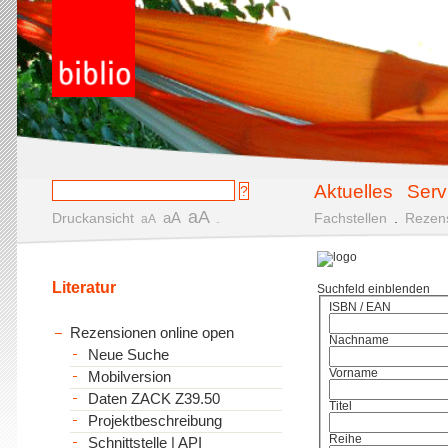
Aktuelles
Serv
aA
aA
Druckansicht
.
Fachstellen
.
Rezen
aA
Literatur
Suchfeld einblenden
ISBN / EAN
Rezensionen online open
Nachname
Neue Suche
Vorname
Mobilversion
Daten ZACK Z39.50
Titel
Projektbeschreibung
Reihe
Schnittstelle | API