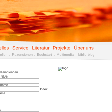
elles
Service
Literatur
Projekte
Über uns
ellen
.
Rezensionen
.
Buchstart
.
Multimedia
.
biblio-blog
ld einblenden
 / EAN
hname
Index
ame
e