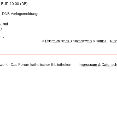
, EUR 10.00 (DE)
e: DNB Verlagsmeldungen
io-net
2
1
>
©
Österreichisches Bibliothekswerk
&
Horus IT
|
Nutz
kswerk : Das Forum katholischer Bibliotheken |
Impressum & Datensch