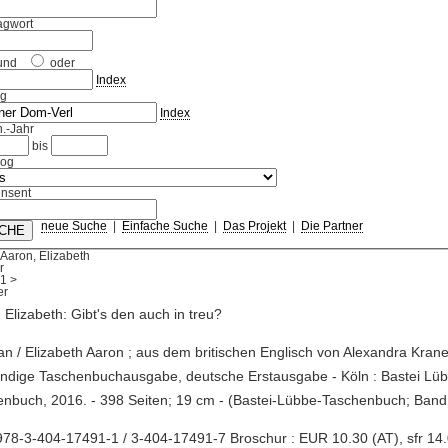
agwort
und
oder
Index
ag
Index
.-Jahr
bis
log
nsent
neue Suche
|
Einfache Suche
|
Das Projekt
|
Die Partner
Aaron, Elizabeth
r
1
>
 Elizabeth: Gibt's den auch in treu?
n / Elizabeth Aaron ; aus dem britischen Englisch von Alexandra Kranef
ändige Taschenbuchausgabe, deutsche Erstausgabe - Köln : Bastei Lü
nbuch, 2016. - 398 Seiten; 19 cm - (Bastei-Lübbe-Taschenbuch; Ban
78-3-404-17491-1 / 3-404-17491-7 Broschur : EUR 10.30 (AT), sfr 14.0