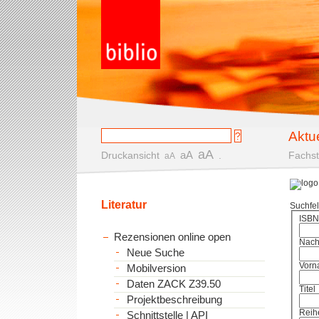
Aktu
aA
aA
Druckansicht
.
Fachst
aA
Literatur
Suchfe
ISBN
Rezensionen online open
Nac
Neue Suche
Vorn
Mobilversion
Daten ZACK Z39.50
Titel
Projektbeschreibung
Reih
Schnittstelle | API