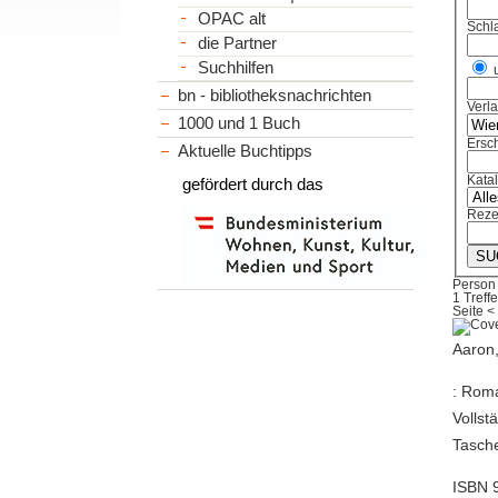
OPAC alt
Schl
die Partner
Suchhilfen
bn - bibliotheksnachrichten
Verl
1000 und 1 Buch
Ersch
Aktuelle Buchtipps
Kata
gefördert durch das
Reze
Person 
1 Treffe
Seite
<
Aaron,
: Roma
Vollst
Tasche
ISBN 9