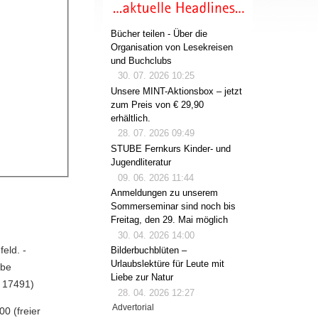
Bücher teilen - Über die
Organisation von Lesekreisen
und Buchclubs
30. 07. 2026 10:25
Unsere MINT-Aktionsbox – jetzt
zum Preis von € 29,90
erhältlich.
28. 07. 2026 09:49
STUBE Fernkurs Kinder- und
Jugendliteratur
09. 06. 2026 11:44
Anmeldungen zu unserem
Sommerseminar sind noch bis
Freitag, den 29. Mai möglich
30. 04. 2026 14:00
eld. -
Bilderbuchblüten –
Urlaubslektüre für Leute mit
bbe
Liebe zur Natur
d 17491)
28. 04. 2026 12:27
Advertorial
0 (freier