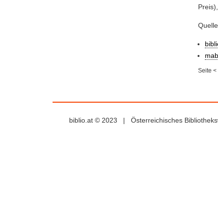
Preis)
Quell
bibl
mab
Seite
<
biblio.at © 2023 | Österreichisches Bibliothe