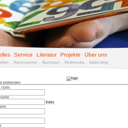
elles
Service
Literatur
Projekte
Über uns
ellen
.
Rezensionen
.
Buchstart
.
Multimedia
.
biblio-blog
ld einblenden
 / EAN
hname
Index
ame
e