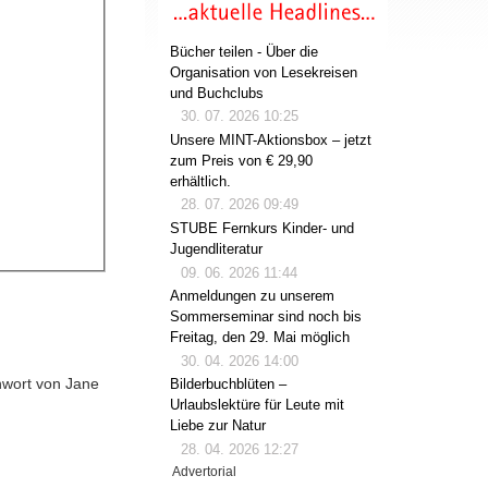
Bücher teilen - Über die
Organisation von Lesekreisen
und Buchclubs
30. 07. 2026 10:25
Unsere MINT-Aktionsbox – jetzt
zum Preis von € 29,90
erhältlich.
28. 07. 2026 09:49
STUBE Fernkurs Kinder- und
Jugendliteratur
09. 06. 2026 11:44
Anmeldungen zu unserem
Sommerseminar sind noch bis
Freitag, den 29. Mai möglich
30. 04. 2026 14:00
hwort von Jane
Bilderbuchblüten –
Urlaubslektüre für Leute mit
Liebe zur Natur
28. 04. 2026 12:27
Advertorial