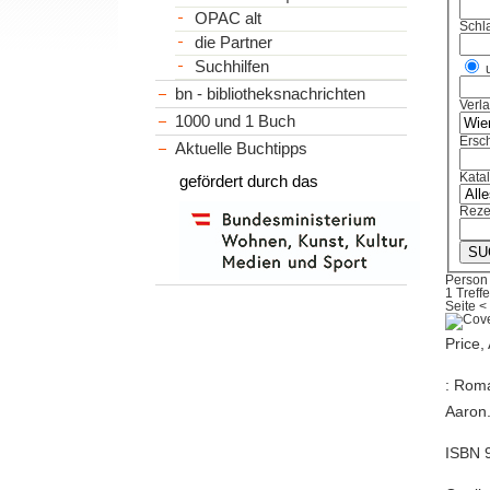
OPAC alt
Schl
die Partner
Suchhilfen
bn - bibliotheksnachrichten
Verl
1000 und 1 Buch
Ersch
Aktuelle Buchtipps
Kata
gefördert durch das
Reze
Person
1 Treffe
Seite
<
Price
: Roma
Aaron.
ISBN 9