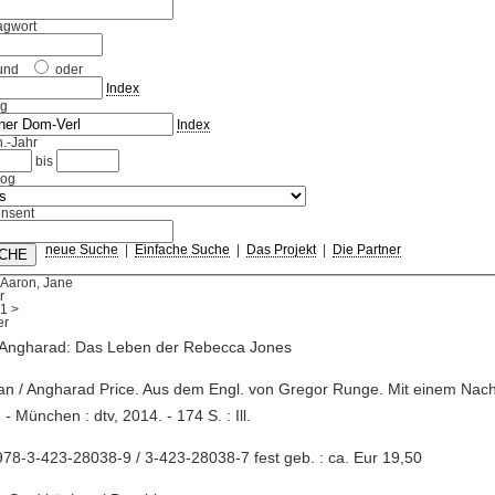
agwort
und
oder
Index
ag
Index
.-Jahr
bis
log
nsent
neue Suche
|
Einfache Suche
|
Das Projekt
|
Die Partner
 Aaron, Jane
r
1
>
, Angharad: Das Leben der Rebecca Jones
n / Angharad Price. Aus dem Engl. von Gregor Runge. Mit einem Nac
 - München : dtv, 2014. - 174 S. : Ill.
78-3-423-28038-9 / 3-423-28038-7 fest geb. : ca. Eur 19,50