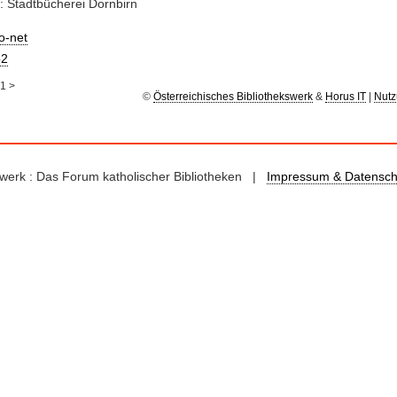
: Stadtbücherei Dornbirn
io-net
2
1
>
©
Österreichisches Bibliothekswerk
&
Horus IT
|
Nutz
kswerk : Das Forum katholischer Bibliotheken |
Impressum & Datensch