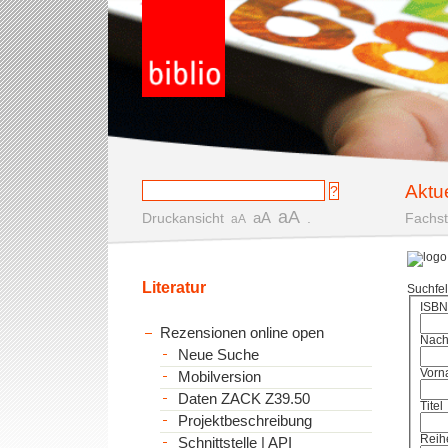
Aktu
aA
aA
Druckansicht
.
Fachst
aA
Literatur
Suchfe
ISBN
Rezensionen online open
Nac
Neue Suche
Vorn
Mobilversion
Daten ZACK Z39.50
Titel
Projektbeschreibung
Reih
Schnittstelle | API