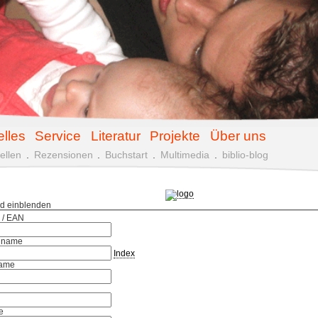
elles
Service
Literatur
Projekte
Über uns
ellen
.
Rezensionen
.
Buchstart
.
Multimedia
.
biblio-blog
ld einblenden
 / EAN
hname
Index
ame
e