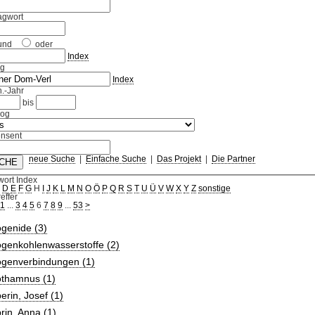
agwort
und
oder
Index
ag
Index
.-Jahr
bis
log
nsent
neue Suche
|
Einfache Suche
|
Das Projekt
|
Die Partner
wort Index
C
D
E
F
G
H
I
J
K
L
M
N
O
Ö
P
Q
R
S
T
U
Ü
V
W
X
Y
Z
sonstige
effer
1
...
3
4
5
6
7
8
9
...
53
>
genide (3)
ogenkohlenwasserstoffe (2)
ogenverbindungen (1)
othamnus (1)
erin, Josef (1)
rin, Anna (1)