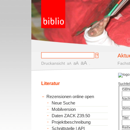
Aktu
aA
aA
Druckansicht
.
Fachst
aA
Literatur
Suchfe
ISBN
Rezensionen online open
Nac
Neue Suche
Vorn
Mobilversion
Daten ZACK Z39.50
Titel
Projektbeschreibung
Reih
Schnittstelle | API