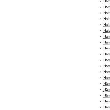
Halt
Halt
Hal
Hal
Halt
Halv
Hama
Ham
Hama
Ham
Ham
Ham
Ham
Ham
Häm
Häm
Häm
Ham
Ham