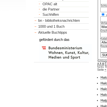
OPAC alt
Schl
die Partner
Suchhilfen
bn - bibliotheksnachrichten
Verl
1000 und 1 Buch
Ersch
Aktuelle Buchtipps
Kata
gefördert durch das
Reze
Schlag
A
Ä
B
5231 Tr
Seite
<
Halo
Hal
Hal
Hal
Halp
Halp