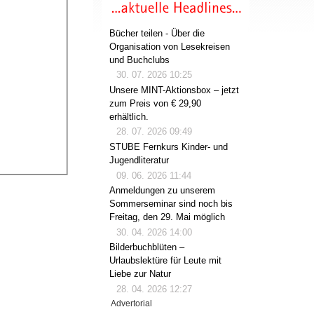
Bücher teilen - Über die
Organisation von Lesekreisen
und Buchclubs
30. 07. 2026 10:25
Unsere MINT-Aktionsbox – jetzt
zum Preis von € 29,90
erhältlich.
28. 07. 2026 09:49
STUBE Fernkurs Kinder- und
Jugendliteratur
09. 06. 2026 11:44
Anmeldungen zu unserem
Sommerseminar sind noch bis
Freitag, den 29. Mai möglich
30. 04. 2026 14:00
Bilderbuchblüten –
Urlaubslektüre für Leute mit
Liebe zur Natur
28. 04. 2026 12:27
Advertorial