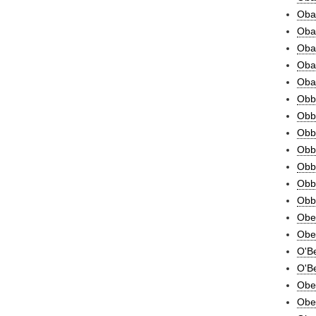
Obat
Obau
Obau
Obau
Obay
Obb
Obb
Obbe
Obbe
Obbe
Obbi
Obbi
Obe,
Obea
O'Be
O'Be
Obel
Obe