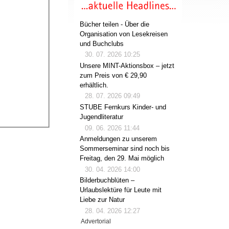
Bücher teilen - Über die
Organisation von Lesekreisen
und Buchclubs
30. 07. 2026 10:25
Unsere MINT-Aktionsbox – jetzt
zum Preis von € 29,90
erhältlich.
28. 07. 2026 09:49
STUBE Fernkurs Kinder- und
Jugendliteratur
09. 06. 2026 11:44
Anmeldungen zu unserem
Sommerseminar sind noch bis
Freitag, den 29. Mai möglich
30. 04. 2026 14:00
Bilderbuchblüten –
Urlaubslektüre für Leute mit
Liebe zur Natur
28. 04. 2026 12:27
Advertorial