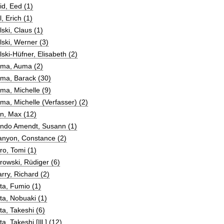
d, Eed (1)
, Erich (1)
ski, Claus (1)
ski, Werner (3)
ski-Hüfner, Elisabeth (2)
ma, Auma (2)
ma, Barack (30)
ma, Michelle (9)
a, Michelle (Verfasser) (2)
n, Max (12)
ndo Amendt, Susann (1)
anyon, Constance (2)
o, Tomi (1)
owski, Rüdiger (6)
rry, Richard (2)
ta, Fumio (1)
a, Nobuaki (1)
a, Takeshi (6)
a, Takeshi [Ill.] (12)