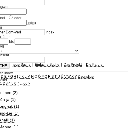
agwort
und
oder
Index
ag
Index
.-Jahr
bis
log
nsent
neue Suche
|
Einfache Suche
|
Das Projekt
|
Die Partner
en Index
C
D
E
F
G
H
I
J
K
L
M
N
O
Ö
P
Q
R
S
T
U
Ü
V
W
X
Y
Z
sonstige
effer
1
2
3
4
5
6
7
...
66
>
Belmen (2)
ŏn-ja (1)
ong-sik (1)
ing-Lie (1)
Khalil (1)
Manuel (1)