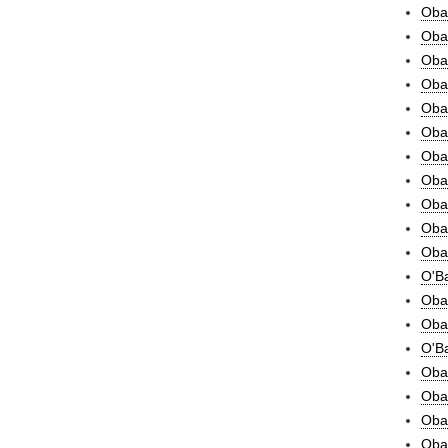
Obai
Obal
Obal
Obal
Obal
Oba
Oba
Oba
Obam
Oba
Oba
O'B
Obar
Obar
O'Ba
Oba
Obat
Obat
Obat