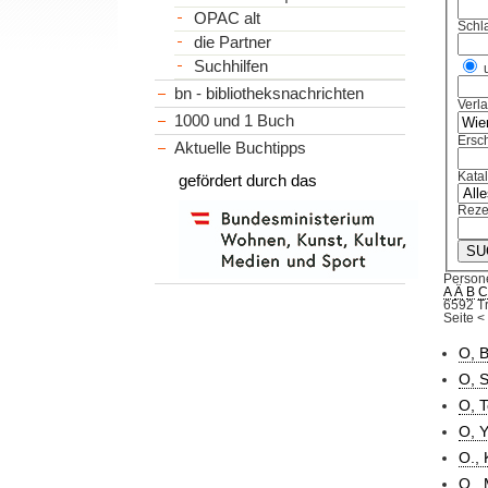
OPAC alt
Schl
die Partner
Suchhilfen
bn - bibliotheksnachrichten
Verl
1000 und 1 Buch
Ersch
Aktuelle Buchtipps
Kata
gefördert durch das
Reze
Person
A
Ä
B
6592 Tr
Seite
<
O, 
O, S
O, T
O, Y
O., 
O., 