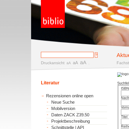
Aktu
aA
aA
Druckansicht
.
Fachst
aA
Literatur
Suchfe
ISBN
Rezensionen online open
Nac
Neue Suche
Vorn
Mobilversion
Daten ZACK Z39.50
Titel
Projektbeschreibung
Reih
Schnittstelle | API