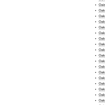
Oai
Oak
Oake
Oak
Oake
Oak
Oak
Oake
Oake
Oake
Oaki
Oakl
Oakl
Oakl
Oakl
Oakl
Oak
Oakl