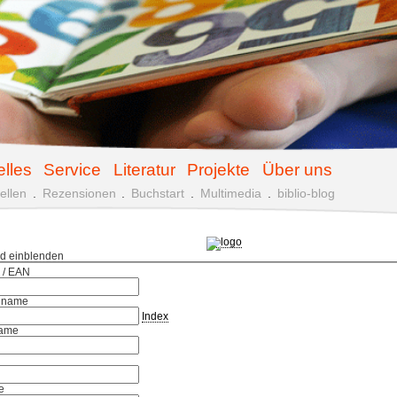
elles
Service
Literatur
Projekte
Über uns
ellen
.
Rezensionen
.
Buchstart
.
Multimedia
.
biblio-blog
ld einblenden
 / EAN
hname
Index
ame
e