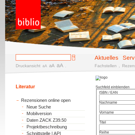
Aktuelles
Serv
aA
aA
Druckansicht
.
Fachstellen
.
Rezen
aA
Literatur
Suchfeld einblenden
ISBN / EAN
Rezensionen online open
Nachname
Neue Suche
Vorname
Mobilversion
Daten ZACK Z39.50
Titel
Projektbeschreibung
Reihe
Schnittstelle | API