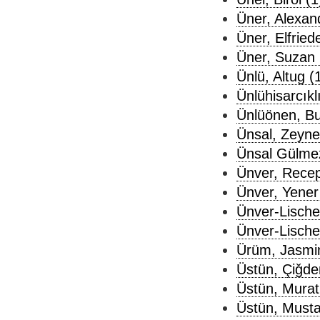
Üner, Alexan
Üner, Elfried
Üner, Suzan 
Ünlü, Altug (
Ünlühisarcıkl
Ünlüönen, Bu
Ünsal, Zeyne
Ünsal Gülmez
Ünver, Recep
Ünver, Yener
Ünver-Lische
Ünver-Lische
Ürüm, Jasmin
Üstün, Çiǧde
Üstün, Murat
Üstün, Musta