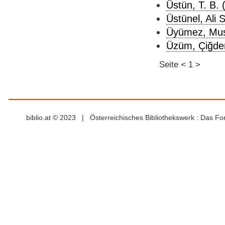
Üstün, T. B. 
Üstünel, Ali 
Üyümez, Mus
Üzüm, Çiğde
Seite
<
1
>
biblio.at © 2023 | Österreichisches Bibliothekswerk : Das F