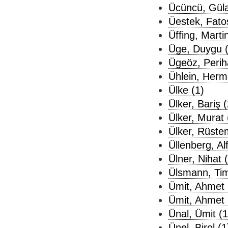
Ücüncü, Güla
Üestek, Fato
Üffing, Marti
Üge, Duygu (
Ügeöz, Perih
Ühlein, Herm
Ülke (1)
Ülker, Bariş (
Ülker, Murat 
Ülker, Rüste
Üllenberg, Al
Ülner, Nihat 
Ülsmann, Tim
Ümit, Ahmet 
Ümit, Ahmet 
Ünal, Ümit (1
Ünel, Birol (1