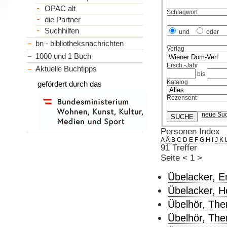
OPAC alt
Schlagwort
die Partner
Suchhilfen
und
oder
bn - bibliotheksnachrichten
Verlag
1000 und 1 Buch
Ersch.-Jahr
Aktuelle Buchtipps
bis
Katalog
gefördert durch das
Rezensent
neue Su
Personen Index
A
Ä
B
C
D
E
F
G
H
I
J
K
91 Treffer
Seite
<
1
>
Übelacker, Er
Übelacker, Ho
Übelhör, The
Übelhör, Ther