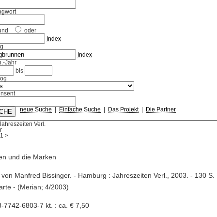
agwort
und
oder
Index
ag
Index
.-Jahr
bis
log
nsent
neue Suche
|
Einfache Suche
|
Das Projekt
|
Die Partner
Jahreszeiten Verl.
r
1
>
en und die Marken
. von Manfred Bissinger. - Hamburg : Jahreszeiten Verl., 2003. - 130 S. : I
rte - (Merian; 4/2003)
-7742-6803-7 kt. : ca. € 7,50