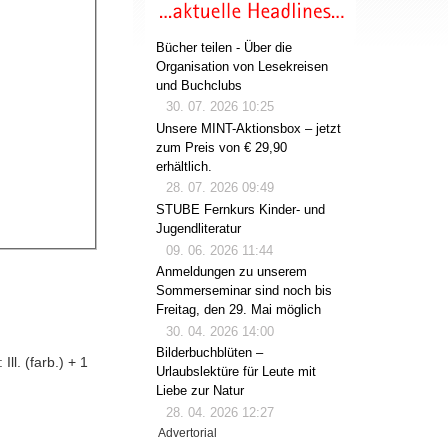
Bücher teilen - Über die
Organisation von Lesekreisen
und Buchclubs
30. 07. 2026 10:25
Unsere MINT-Aktionsbox – jetzt
zum Preis von € 29,90
erhältlich.
28. 07. 2026 09:49
STUBE Fernkurs Kinder- und
Jugendliteratur
09. 06. 2026 11:44
Anmeldungen zu unserem
Sommerseminar sind noch bis
Freitag, den 29. Mai möglich
30. 04. 2026 14:00
Bilderbuchblüten –
ll. (farb.) + 1
Urlaubslektüre für Leute mit
Liebe zur Natur
28. 04. 2026 12:27
Advertorial