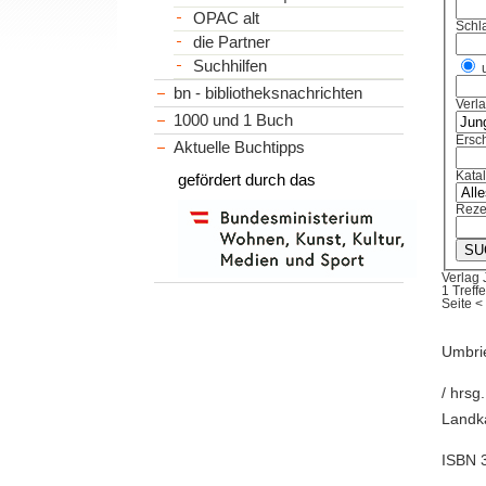
OPAC alt
Schl
die Partner
Suchhilfen
bn - bibliotheksnachrichten
Verl
1000 und 1 Buch
Ersch
Aktuelle Buchtipps
Kata
gefördert durch das
Reze
Verlag 
1 Treffe
Seite
<
Umbri
/ hrsg
Landka
ISBN 3