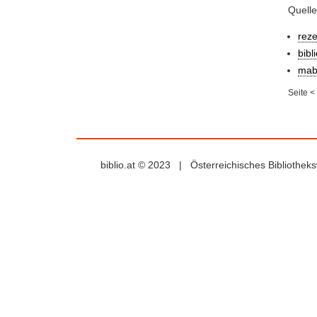
Quelle
rez
bibl
mab
Seite
<
biblio.at © 2023 | Österreichisches Bibliothe