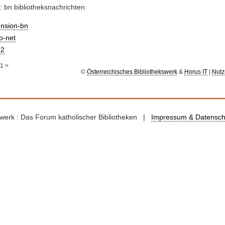
: bn.bibliotheksnachrichten
ension-bn
io-net
2
1
>
©
Österreichisches Bibliothekswerk
&
Horus IT
|
Nutz
kswerk : Das Forum katholischer Bibliotheken |
Impressum & Datensch