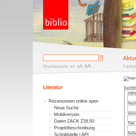
Aktu
aA
aA
Druckansicht
.
Fachst
aA
Literatur
Suchfe
ISBN
Rezensionen online open
Nac
Neue Suche
Vorn
Mobilversion
Daten ZACK Z39.50
Titel
Projektbeschreibung
Reih
Schnittstelle | API