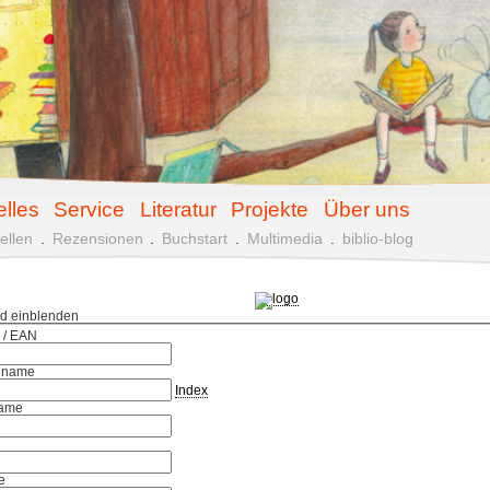
elles
Service
Literatur
Projekte
Über uns
ellen
.
Rezensionen
.
Buchstart
.
Multimedia
.
biblio-blog
ld einblenden
 / EAN
hname
Index
ame
e