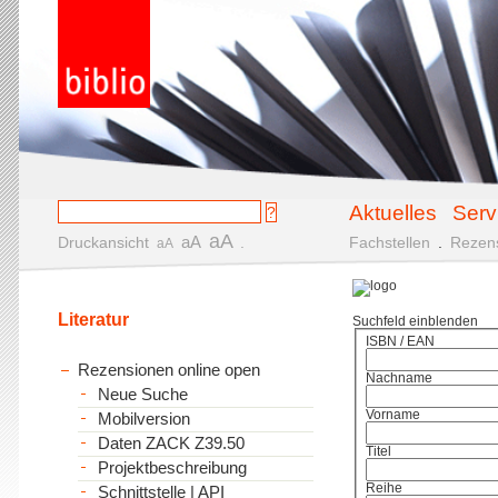
Aktuelles
Serv
aA
aA
Druckansicht
.
Fachstellen
.
Rezen
aA
Literatur
Suchfeld einblenden
ISBN / EAN
Rezensionen online open
Nachname
Neue Suche
Vorname
Mobilversion
Daten ZACK Z39.50
Titel
Projektbeschreibung
Reihe
Schnittstelle | API