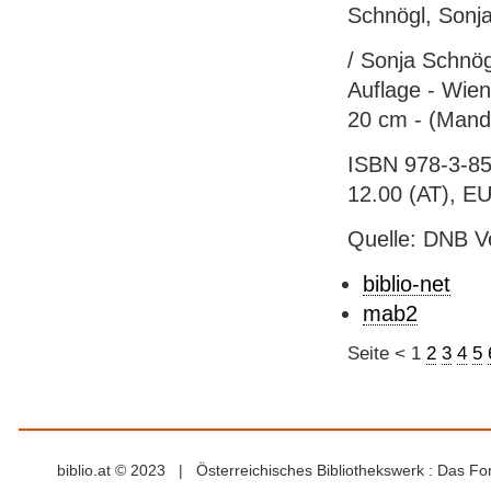
Schnögl, Sonja
/ Sonja Schnögl
Auflage - Wien
20 cm - (Mand
ISBN 978-3-85
12.00 (AT), E
Quelle: DNB V
biblio-net
mab2
Seite
<
1
2
3
4
5
biblio.at © 2023 | Österreichisches Bibliothekswerk : Das F