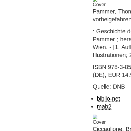
Pammer, Thoma
vorbeigefahre
: Geschichte d
Pammer ; hera
Wien. - [1. Au
Illustrationen;
ISBN 978-3-85
(DE), EUR 14.
Quelle: DNB
biblio-net
mab2
Ciccaglione, B