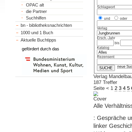
OPAC alt
Schlagwort
die Partner
Suchhilfen
und
oder
bn - bibliotheksnachrichten
Verlag
1000 und 1 Buch
Ersch.-Jahr
Aktuelle Buchtipps
bis
Katalog
gefördert durch das
Rezensent
neue Su
Verlag Mandelba
187 Treffer
Seite
<
1
2
3
4
5
Alle Verhältni
: Gespräche un
linker Geschic