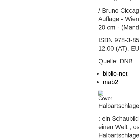
/ Bruno Ciccagl
Auflage - Wien
20 cm - (Mand
ISBN 978-3-85
12.00 (AT), E
Quelle: DNB
biblio-net
mab2
Halbartschlage
: ein Schaubil
einen Welt ; ö
Halbartschlager