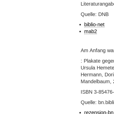
Literaturanga
Quelle: DNB
biblio-net
mab2
Am Anfang war
: Plakate gege
Ursula Hemete
Hermann, Doris 
Mandelbaum, 200
ISBN 3-85476-0
Quelle: bn.bib
rezension-bn