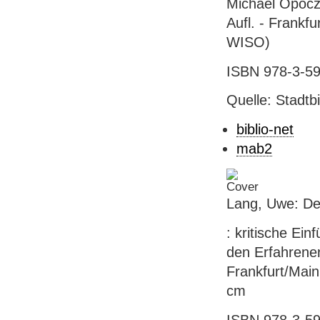
Michael Opoczyn
Aufl. - Frankf
WISO)
ISBN 978-3-59
Quelle: Stadtb
biblio-net
mab2
Lang, Uwe: De
: kritische Ei
den Erfahrenen 
Frankfurt/Main
cm
ISBN 978-3-59