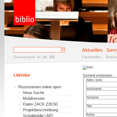
Aktuelles
Serv
aA
aA
Druckansicht
.
Fachstellen
.
Rezen
aA
Literatur
Suchfeld einblenden
ISBN / EAN
Rezensionen online open
Nachname
Neue Suche
Vorname
Mobilversion
Daten ZACK Z39.50
Titel
Projektbeschreibung
Reihe
Schnittstelle | API