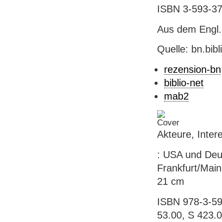
ISBN 3-593-378
Aus dem Engl.
Quelle: bn.bib
rezension-bn
biblio-net
mab2
Akteure, Inte
: USA und Deut
Frankfurt/Main 
21 cm
ISBN 978-3-593
53.00, S 423.