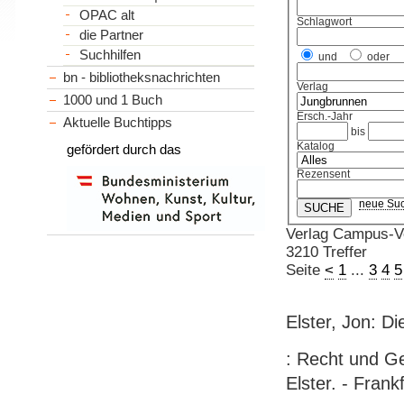
OPAC alt
Schlagwort
die Partner
Suchhilfen
und
oder
bn - bibliotheksnachrichten
Verlag
1000 und 1 Buch
Ersch.-Jahr
Aktuelle Buchtipps
bis
Katalog
gefördert durch das
Rezensent
neue Su
Verlag Campus-Ve
3210 Treffer
Seite
<
1
...
3
4
5
Elster, Jon: D
: Recht und Ge
Elster. - Frank