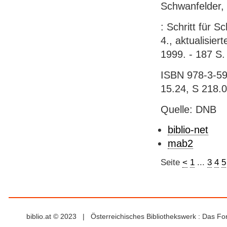
Schwanfelder, 
: Schritt für S
4., aktualisier
1999. - 187 S.
ISBN 978-3-59
15.24, S 218.0
Quelle: DNB
biblio-net
mab2
Seite
<
1
...
3
4
5
biblio.at © 2023 | Österreichisches Bibliothekswerk : Das F