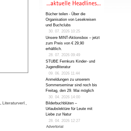
Bücher teilen - Über die
Organisation von Lesekreisen
und Buchclubs
30. 07. 2026 10:25
Unsere MINT-Aktionsbox – jetzt
zum Preis von € 29,90
erhältlich.
28. 07. 2026 09:49
STUBE Fernkurs Kinder- und
Jugendliteratur
09. 06. 2026 11:44
Anmeldungen zu unserem
Sommerseminar sind noch bis
Freitag, den 29. Mai möglich
30. 04. 2026 14:00
 Literaturverl.,
Bilderbuchblüten –
Urlaubslektüre für Leute mit
Liebe zur Natur
28. 04. 2026 12:27
Advertorial