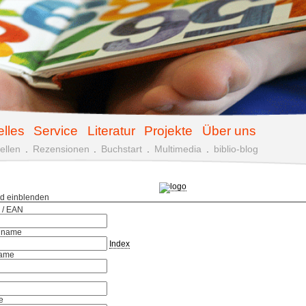
elles
Service
Literatur
Projekte
Über uns
ellen
.
Rezensionen
.
Buchstart
.
Multimedia
.
biblio-blog
ld einblenden
 / EAN
hname
Index
ame
e