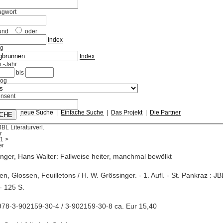
agwort
und
oder
Index
ag
Index
.-Jahr
bis
log
nsent
neue Suche
|
Einfache Suche
|
Das Projekt
|
Die Partner
JBL Literaturverl.
r
1
>
nger, Hans Walter: Fallweise heiter, manchmal bewölkt
zen, Glossen, Feuilletons / H. W. Grössinger. - 1. Aufl. - St. Pankraz : JBL
- 125 S.
978-3-902159-30-4 / 3-902159-30-8 ca. Eur 15,40