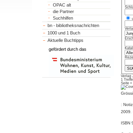
OPAC alt
Schl
die Partner
Suchhilfen
bn - bibliotheksnachrichten
Verl
1000 und 1 Buch
Ersch
Aktuelle Buchtipps
Kata
gefördert durch das
Reze
Verlag 
1 Treffe
Seite
<
Grössi
: Noti
2009. 
ISBN 