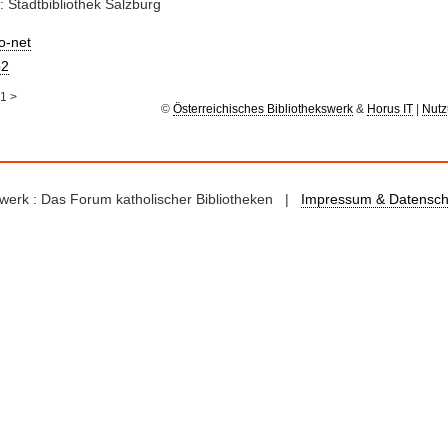
: Stadtbibliothek Salzburg
io-net
2
1
>
©
Österreichisches Bibliothekswerk
&
Horus IT
|
Nutz
kswerk : Das Forum katholischer Bibliotheken |
Impressum & Datensch