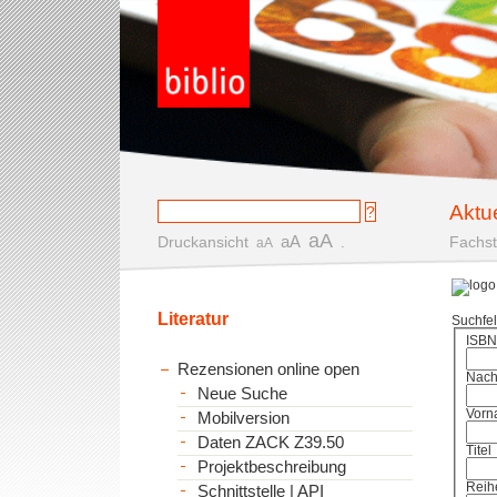
Aktu
aA
aA
Druckansicht
.
Fachst
aA
Literatur
Suchfe
ISBN
Rezensionen online open
Nac
Neue Suche
Vorn
Mobilversion
Daten ZACK Z39.50
Titel
Projektbeschreibung
Reih
Schnittstelle | API