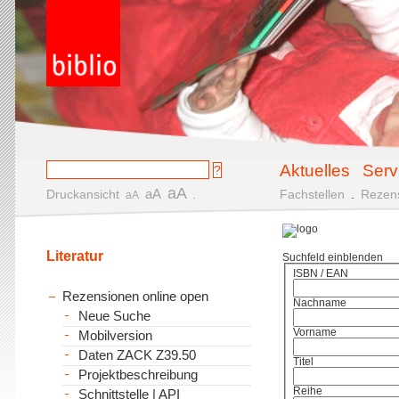
Aktuelles
Serv
aA
aA
Druckansicht
.
Fachstellen
.
Rezen
aA
Literatur
Suchfeld einblenden
ISBN / EAN
Rezensionen online open
Nachname
Neue Suche
Vorname
Mobilversion
Daten ZACK Z39.50
Titel
Projektbeschreibung
Reihe
Schnittstelle | API