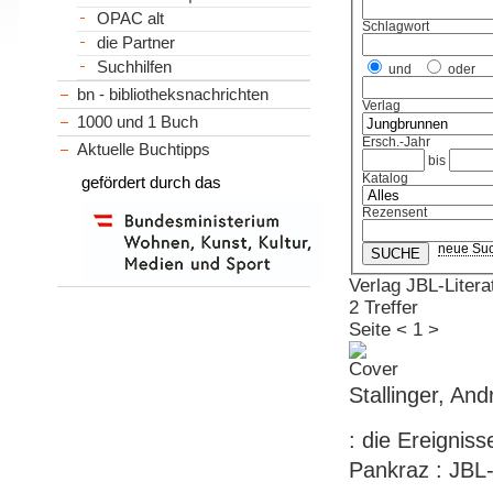
OPAC alt
Schlagwort
die Partner
Suchhilfen
und
oder
bn - bibliotheksnachrichten
Verlag
1000 und 1 Buch
Ersch.-Jahr
Aktuelle Buchtipps
bis
Katalog
gefördert durch das
Rezensent
neue Su
Verlag JBL-Literat
2 Treffer
Seite
<
1
>
Stallinger, A
: die Ereignisse
Pankraz : JBL-