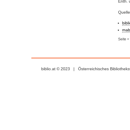
Enth. 
Quelle
bibl
mab
Seite
<
biblio.at © 2023 | Österreichisches Bibliothe