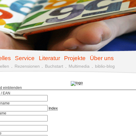
elles
Service
Literatur
Projekte
Über uns
ellen
.
Rezensionen
.
Buchstart
.
Multimedia
.
biblio-blog
ld einblenden
 / EAN
hname
Index
ame
e