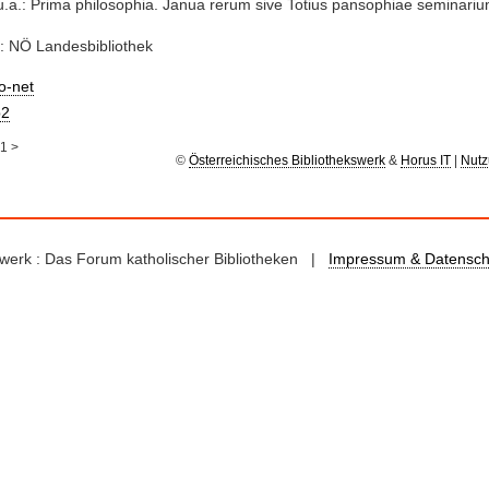
u.a.: Prima philosophia. Janua rerum sive Totius pansophiae seminari
: NÖ Landesbibliothek
io-net
2
1
>
©
Österreichisches Bibliothekswerk
&
Horus IT
|
Nutz
kswerk : Das Forum katholischer Bibliotheken |
Impressum & Datensch