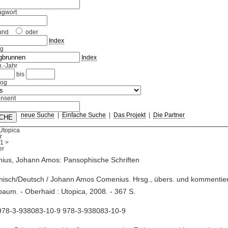
agwort
und
oder
Index
ag
Index
.-Jahr
bis
log
nsent
neue Suche
|
Einfache Suche
|
Das Projekt
|
Die Partner
Utopica
r
1
>
ius, Johann Amos: Pansophische Schriften
inisch/Deutsch / Johann Amos Comenius. Hrsg., übers. und kommentier
aum. - Oberhaid : Utopica, 2008. - 367 S.
978-3-938083-10-9 978-3-938083-10-9