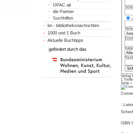
OPAC alt
Schl
die Partner
Suchhilfen
bn - bibliotheksnachrichten
Verl
1000 und 1 Buch
Ersch
Aktuelle Buchtipps
Kata
gefördert durch das
Reze
Verlag 
1 Treffe
Seite
<
Comen
: Late
Scherb
ISBN 