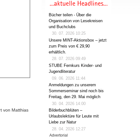
Bücher teilen - Über die
Organisation von Lesekreisen
und Buchclubs
30. 07. 2026 10:25
Unsere MINT-Aktionsbox – jetzt
zum Preis von € 29,90
erhältlich.
28. 07. 2026 09:49
STUBE Fernkurs Kinder- und
Jugendliteratur
09. 06. 2026 11:44
Anmeldungen zu unserem
Sommerseminar sind noch bis
Freitag, den 29. Mai möglich
30. 04. 2026 14:00
t von Matthias
Bilderbuchblüten –
Urlaubslektüre für Leute mit
Liebe zur Natur
28. 04. 2026 12:27
Advertorial