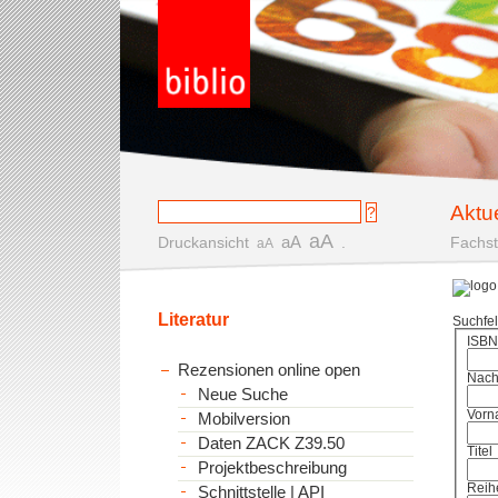
Aktu
aA
aA
Druckansicht
.
Fachst
aA
Literatur
Suchfe
ISBN
Rezensionen online open
Nac
Neue Suche
Vorn
Mobilversion
Daten ZACK Z39.50
Titel
Projektbeschreibung
Reih
Schnittstelle | API