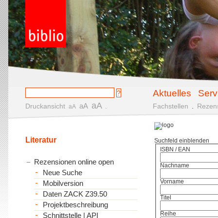
Aktuelles
Serv
aA
aA
Druckansicht
.
Fachstellen
.
Rezen
aA
Literatur
Suchfeld einblenden
ISBN / EAN
Rezensionen online open
Nachname
Neue Suche
Vorname
Mobilversion
Daten ZACK Z39.50
Titel
Projektbeschreibung
Reihe
Schnittstelle | API