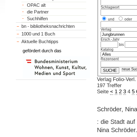
OPAC alt
Schlagwort
die Partner
Suchhilfen
und
oder
bn - bibliotheksnachrichten
Verlag
1000 und 1 Buch
Ersch.-Jahr
Aktuelle Buchtipps
bis
Katalog
gefördert durch das
Rezensent
neue Su
Verlag Folio-Verl.
197 Treffer
Seite
<
1
2
3
4
5
Schröder, Nin
: die Stadt auf
Nina Schröder. 