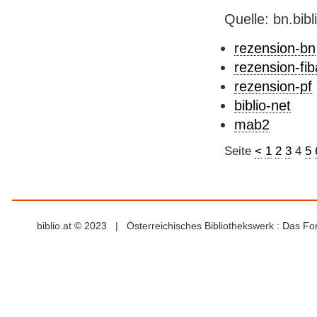
Quelle: bn.bib
rezension-bn
rezension-fib
rezension-pf
biblio-net
mab2
Seite
<
1
2
3
4
5
biblio.at © 2023 | Österreichisches Bibliothekswerk : Das F