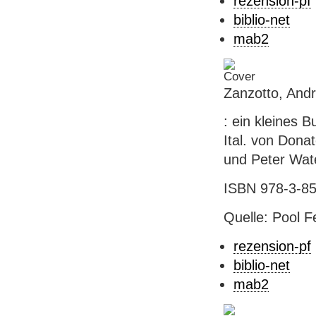
rezension-pf
biblio-net
mab2
Zanzotto, Andr
: ein kleines 
Ital. von Donat
und Peter Wate
ISBN 978-3-852
Quelle: Pool Fe
rezension-pf
biblio-net
mab2