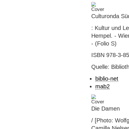
Culturonda Süd
: Kultur und L
Hempel. - Wien 
- (Folio S)
ISBN 978-3-8
Quelle: Biblio
biblio-net
mab2
Die Damen
/ [Photo: Wolf
Camilla Nielsen]