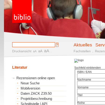
Aktuelles
Serv
aA
aA
Druckansicht
.
Fachstellen
.
Rezen
aA
Literatur
Suchfeld einblenden
ISBN / EAN
Rezensionen online open
Nachname
Neue Suche
Vorname
Mobilversion
Daten ZACK Z39.50
Titel
Projektbeschreibung
Reihe
Schnittstelle | API