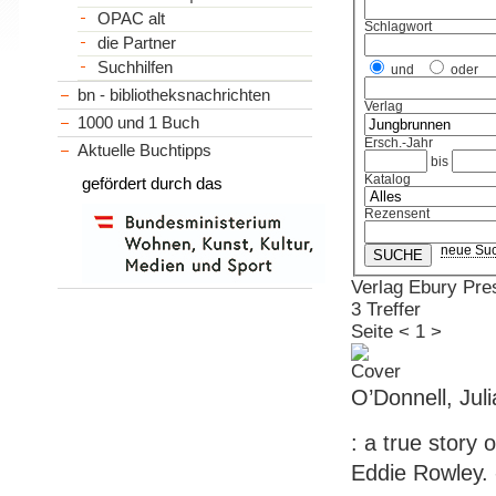
OPAC alt
Schlagwort
die Partner
Suchhilfen
und
oder
bn - bibliotheksnachrichten
Verlag
1000 und 1 Buch
Ersch.-Jahr
Aktuelle Buchtipps
bis
Katalog
gefördert durch das
Rezensent
neue Su
Verlag Ebury Pre
3 Treffer
Seite
<
1
>
O’Donnell, Jul
: a true story 
Eddie Rowley. -