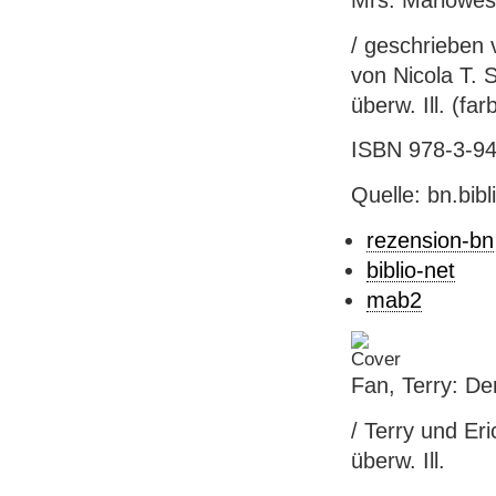
/ geschrieben 
von Nicola T. S
überw. Ill. (farb
ISBN 978-3-941
Quelle: bn.bib
rezension-bn
biblio-net
mab2
Fan, Terry: De
/ Terry und Eri
überw. Ill.