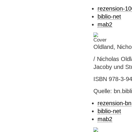
rezension-1
biblio-net
mab2
Oldland, Nicho
/ Nicholas Oldl
Jacoby und Stua
ISBN 978-3-941
Quelle: bn.bib
rezension-bn
biblio-net
mab2