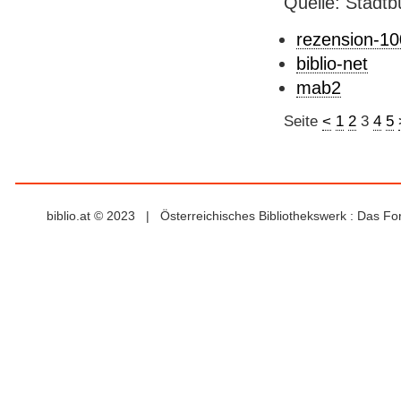
Quelle: Stadtb
rezension-1
biblio-net
mab2
Seite
<
1
2
3
4
5
biblio.at © 2023 | Österreichisches Bibliothekswerk : Das F