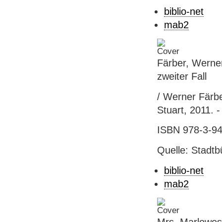
biblio-net
mab2
Färber, Werne
zweiter Fall
/ Werner Färber
Stuart, 2011. -
ISBN 978-3-941
Quelle: Stadtb
biblio-net
mab2
Mrs. Marlowe