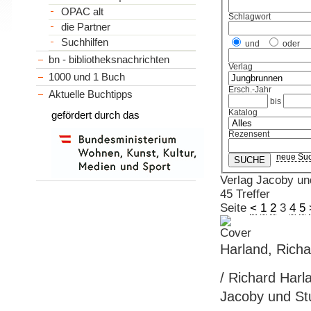
OPAC alt
Schlagwort
die Partner
Suchhilfen
und
oder
bn - bibliotheksnachrichten
Verlag
1000 und 1 Buch
Ersch.-Jahr
Aktuelle Buchtipps
bis
Katalog
gefördert durch das
Rezensent
neue Su
Verlag Jacoby un
45 Treffer
Seite
<
1
2
3
4
5
Harland, Richa
/ Richard Harla
Jacoby und Stu