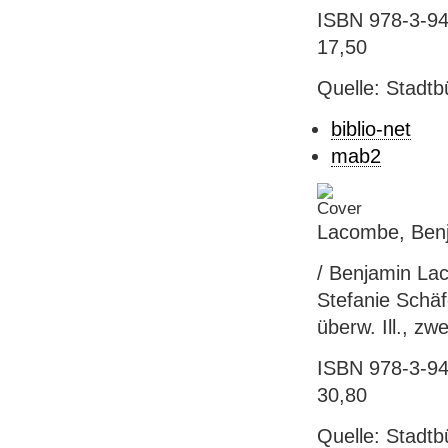
ISBN 978-3-941
17,50
Quelle: Stadtb
biblio-net
mab2
Lacombe, Benj
/ Benjamin La
Stefanie Schäfe
überw. Ill., z
ISBN 978-3-941
30,80
Quelle: Stadtb