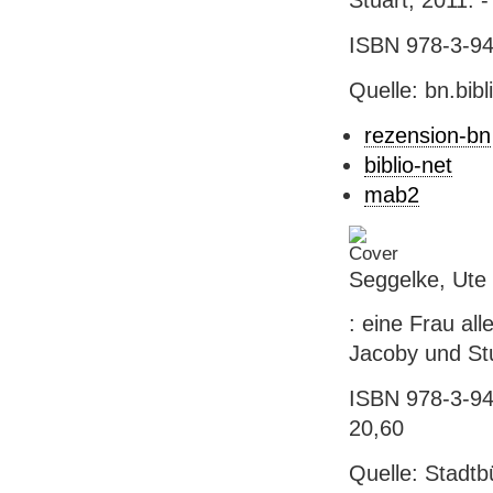
Stuart, 2011. - 
ISBN 978-3-941
Quelle: bn.bib
rezension-bn
biblio-net
mab2
Seggelke, Ute
: eine Frau all
Jacoby und Stua
ISBN 978-3-941
20,60
Quelle: Stadtb