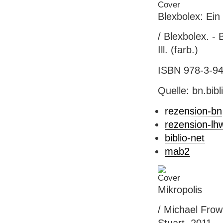
Blexbolex: Ei
/ Blexbolex. - 
Ill. (farb.)
ISBN 978-3-941
Quelle: bn.bib
rezension-bn
rezension-lh
biblio-net
mab2
Mikropolis
/ Michael Frowi