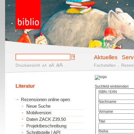
Aktuelles
Serv
aA
aA
Druckansicht
.
Fachstellen
.
Rezen
aA
Literatur
Suchfeld einblenden
ISBN / EAN
Rezensionen online open
Nachname
Neue Suche
Vorname
Mobilversion
Daten ZACK Z39.50
Titel
Projektbeschreibung
Reihe
Schnittstelle | API