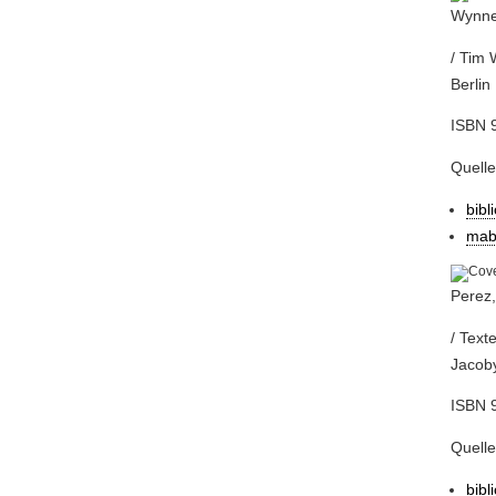
Wynne-
/ Tim 
Berlin 
ISBN 9
Quelle
bibl
mab
Perez,
/ Text
Jacoby
ISBN 9
Quelle
bibl