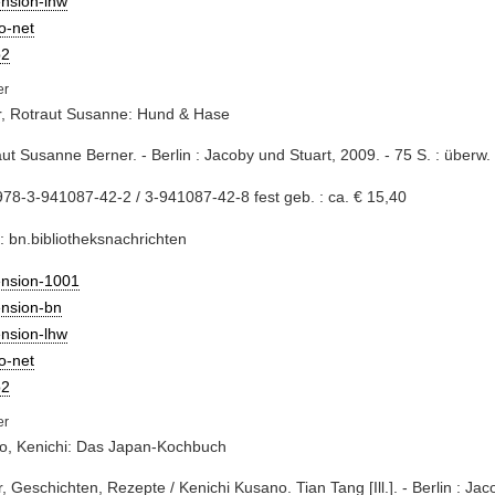
nsion-lhw
io-net
2
r, Rotraut Susanne: Hund & Hase
aut Susanne Berner. - Berlin : Jacoby und Stuart, 2009. - 75 S. : überw. I
78-3-941087-42-2 / 3-941087-42-8 fest geb. : ca. € 15,40
: bn.bibliotheksnachrichten
ension-1001
ension-bn
nsion-lhw
io-net
2
o, Kenichi: Das Japan-Kochbuch
er, Geschichten, Rezepte / Kenichi Kusano. Tian Tang [Ill.]. - Berlin : Ja