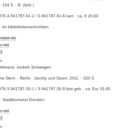
 154 S. : Ill. (farb.)
78-3-941787-61-2 / 3-941787-61-6 kart. : ca. € 20,60
: bn.bibliotheksnachrichten
ension-bn
io-net
2
 Adriana: Jockels Schweigen
ana Stern. - Berlin : Jacoby und Stuart, 2011. - 320 S.
78-3-941787-26-1 / 3-941787-26-8 fest geb. : ca. Eur 15,40
: Stadtbücherei Dornbirn
io-net
2