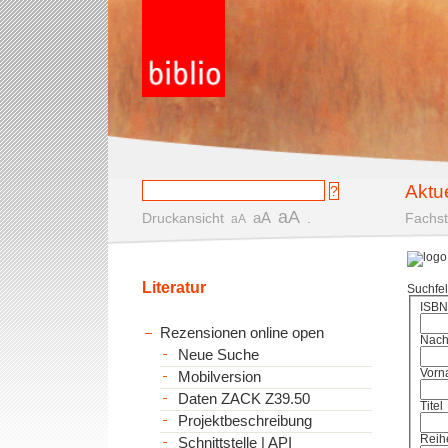
Aktu
aA
aA
Druckansicht
.
Fachst
aA
Literatur
Suchfe
ISBN
Rezensionen online open
Nac
Neue Suche
Vorn
Mobilversion
Daten ZACK Z39.50
Titel
Projektbeschreibung
Reih
Schnittstelle | API