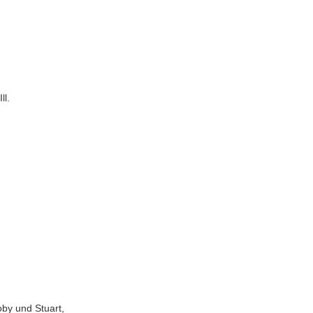
ll.
coby und Stuart,