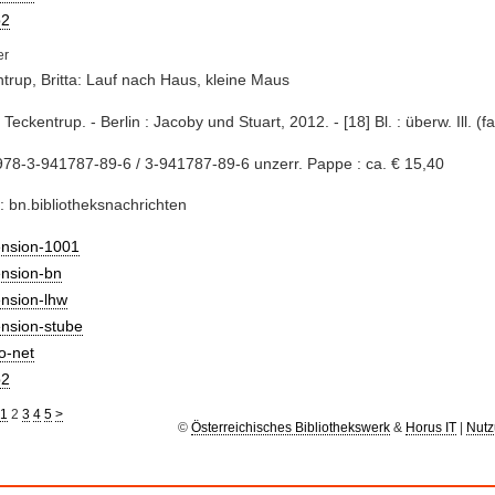
2
trup, Britta: Lauf nach Haus, kleine Maus
a Teckentrup. - Berlin : Jacoby und Stuart, 2012. - [18] Bl. : überw. Ill. (fa
78-3-941787-89-6 / 3-941787-89-6 unzerr. Pappe : ca. € 15,40
: bn.bibliotheksnachrichten
ension-1001
ension-bn
nsion-lhw
ension-stube
io-net
2
1
2
3
4
5
>
©
Österreichisches Bibliothekswerk
&
Horus IT
|
Nutz