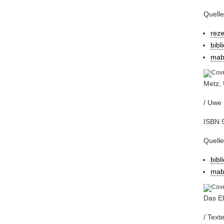
Quelle
rez
bibl
mab
Metz,
/ Uwe 
ISBN 9
Quelle
bibl
mab
Das E
/ Text