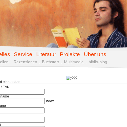
elles
Service
Literatur
Projekte
Über uns
ellen
.
Rezensionen
.
Buchstart
.
Multimedia
.
biblio-blog
ld einblenden
 / EAN
hname
Index
ame
e