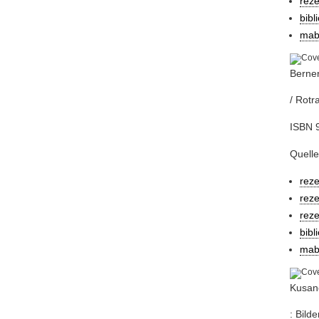
reze
bibl
mab
Berne
/ Rotr
ISBN 9
Quelle
rez
rez
reze
bibl
mab
Kusan
: Bild