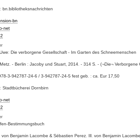
: bn.bibliotheksnachrichten
ension-bn
io-net
2
 Uwe: Die verborgene Gesellschaft - Im Garten des Schneemenschen
Metz. - Berlin : Jacoby und Stuart, 2014. - 314 S. - (¬Die¬ Verborgene 
78-3-942787-24-6 / 3-942787-24-5 fest geb. : ca. Eur 17,50
: Stadtbücherei Dornbirn
io-net
2
lfen-Bestimmungsbuch
e von Benjamin Lacombe & Sébastien Perez. Ill. von Benjamin Lacombe. 