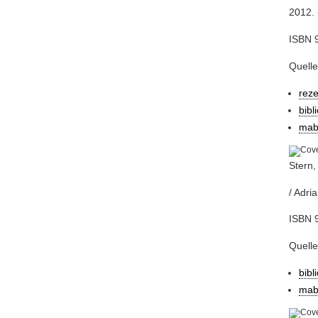
2012. -
ISBN 9
Quelle
rez
bibl
mab
Stern,
/ Adri
ISBN 9
Quelle
bibl
mab