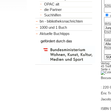
OPAC alt
Schl
die Partner
Suchhilfen
bn - bibliotheksnachrichten
Verl
1000 und 1 Buch
Ersch
Aktuelle Buchtipps
Kata
gefördert durch das
Reze
Verlag 
45 Tref
Seite
<
Bocuse
: 220 
Éric T
Jacoby
ISBN 9