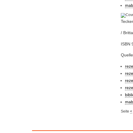
mab
Tecken
/ Britt
ISBN 9
Quelle
rez
rez
reze
rez
bibl
mab
Seite
<