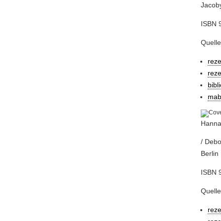
Jacoby 
ISBN 9
Quelle
rez
rez
bibl
mab
Hannah
/ Debo
Berlin 
ISBN 9
Quelle
rez