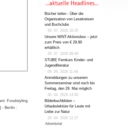
Bücher teilen - Über die
Organisation von Lesekreisen
und Buchclubs
30. 07. 2026 10:25
Unsere MINT-Aktionsbox – jetzt
zum Preis von € 29,90
erhältlich.
28. 07. 2026 09:49
STUBE Fernkurs Kinder- und
Jugendliteratur
09. 06. 2026 11:44
Anmeldungen zu unserem
Sommerseminar sind noch bis
Freitag, den 29. Mai möglich
30. 04. 2026 14:00
ant. Foodstyling
Bilderbuchblüten –
Urlaubslektüre für Leute mit
- Berlin :
Liebe zur Natur
28. 04. 2026 12:27
Advertorial