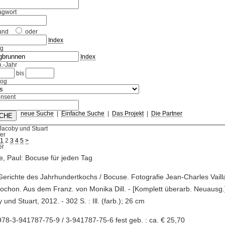
agwort
und
oder
Index
ag
Index
.-Jahr
bis
log
nsent
neue Suche
|
Einfache Suche
|
Das Projekt
|
Die Partner
Jacoby und Stuart
fer
1
2
3
4
5
>
, Paul: Bocuse für jeden Tag
Gerichte des Jahrhundertkochs / Bocuse. Fotografie Jean-Charles Vaill
rochon. Aus dem Franz. von Monika Dill. - [Komplett überarb. Neuausg.] 
 und Stuart, 2012. - 302 S. : Ill. (farb.); 26 cm
78-3-941787-75-9 / 3-941787-75-6 fest geb. : ca. € 25,70