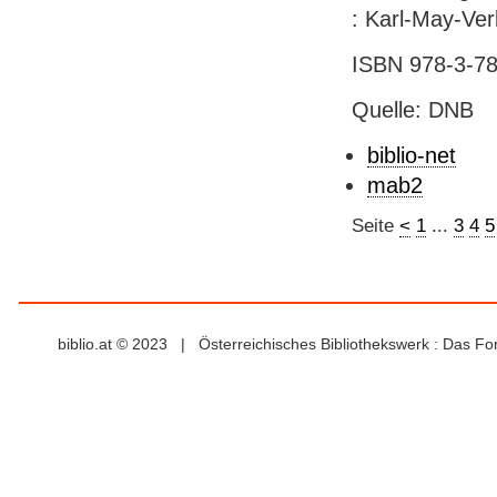
: Karl-May-Ver
ISBN 978-3-78
Quelle: DNB
biblio-net
mab2
Seite
<
1
...
3
4
5
biblio.at © 2023 | Österreichisches Bibliothekswerk : Das F