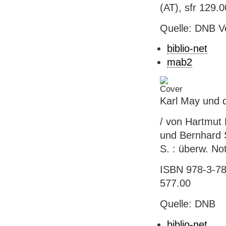
(AT), sfr 129.00
Quelle: DNB V
biblio-net
mab2
Karl May und 
/ von Hartmut 
und Bernhard S
S. : überw. No
ISBN 978-3-78
577.00
Quelle: DNB
biblio-net