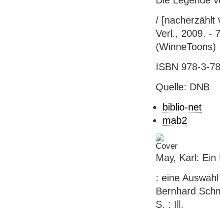
Die Legende v
/ [nacherzählt
Verl., 2009. - 
(WinneToons)
ISBN 978-3-78
Quelle: DNB
biblio-net
mab2
May, Karl: Ein
: eine Auswahl
Bernhard Schmi
S. : Ill.