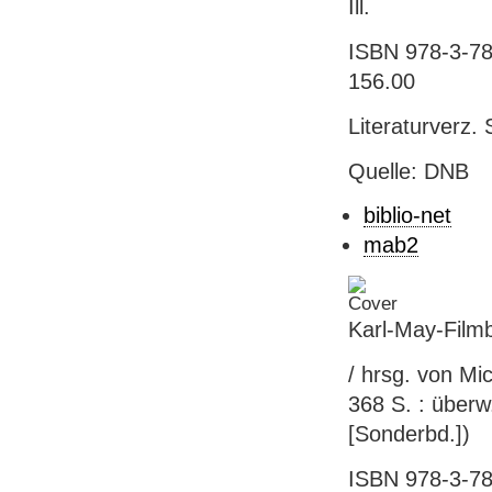
Ill.
ISBN 978-3-78
156.00
Literaturverz. 
Quelle: DNB
biblio-net
mab2
Karl-May-Filmb
/ hrsg. von Mi
368 S. : überw
[Sonderbd.])
ISBN 978-3-78