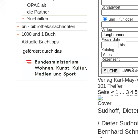
OPAC alt
Schlagwort
die Partner
Suchhilfen
und
oder
bn - bibliotheksnachrichten
Verlag
1000 und 1 Buch
Ersch.-Jahr
Aktuelle Buchtipps
bis
Katalog
gefördert durch das
Rezensent
neue Su
Verlag Karl-May-V
101 Treffer
Seite
<
1
...
3
4
5
Sudhoff, Diete
/ Dieter Sudho
Bernhard Schmi