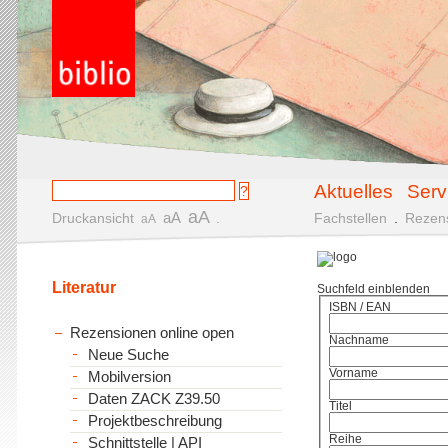
Aktuelles
Serv
aA
aA
Druckansicht
.
Fachstellen
.
Rezen
aA
Literatur
Suchfeld einblenden
ISBN / EAN
Rezensionen online open
Nachname
Neue Suche
Vorname
Mobilversion
Daten ZACK Z39.50
Titel
Projektbeschreibung
Reihe
Schnittstelle | API